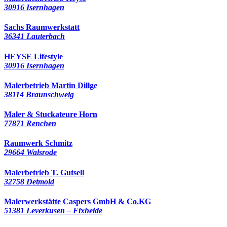
30916 Isernhagen
Sachs Raumwerkstatt
36341 Lauterbach
HEYSE Lifestyle
30916 Isernhagen
Malerbetrieb Martin Dillge
38114 Braunschweig
Maler & Stuckateure Horn
77871 Renchen
Raumwerk Schmitz
29664 Walsrode
Malerbetrieb T. Gutsell
32758 Detmold
Malerwerkstätte Caspers GmbH & Co.KG
51381 Leverkusen – Fixheide