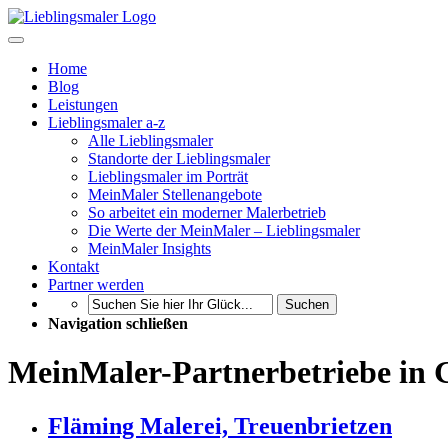
Home
Blog
Leistungen
Lieblingsmaler a-z
Alle Lieblingsmaler
Standorte der Lieblingsmaler
Lieblingsmaler im Porträt
MeinMaler Stellenangebote
So arbeitet ein moderner Malerbetrieb
Die Werte der MeinMaler – Lieblingsmaler
MeinMaler Insights
Kontakt
Partner werden
Suchen
Navigation schließen
MeinMaler-Partnerbetriebe in 
Fläming Malerei, Treuenbrietzen