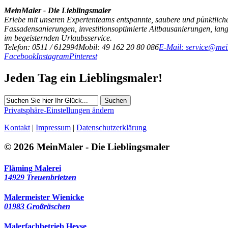
MeinMaler - Die Lieblingsmaler
Erlebe mit unseren Expertenteams entspannte, saubere und pünktliche
Fassadensanierungen, investitionsoptimierte Altbausanierungen, la
im begeisternden Urlaubsservice.
Telefon: 0511 / 612994
Mobil: 49 162 20 80 086
E-Mail: service@mei
Facebook
Instagram
Pinterest
Jeden Tag ein Lieblingsmaler!
Suchen
Privatsphäre-Einstellungen ändern
Kontakt
|
Impressum
|
Datenschutzerklärung
© 2026 MeinMaler - Die Lieblingsmaler
Fläming Malerei
14929 Treuenbrietzen
Malermeister Wienicke
01983 Großräschen
Malerfachbetrieb Heyse