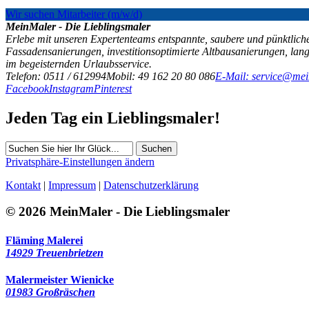
Wir suchen Mitarbeiter (m/w/d)
MeinMaler - Die Lieblingsmaler
Erlebe mit unseren Expertenteams entspannte, saubere und pünktliche
Fassadensanierungen, investitionsoptimierte Altbausanierungen, la
im begeisternden Urlaubsservice.
Telefon: 0511 / 612994
Mobil: 49 162 20 80 086
E-Mail: service@mei
Facebook
Instagram
Pinterest
Jeden Tag ein Lieblingsmaler!
Suchen
Privatsphäre-Einstellungen ändern
Kontakt
|
Impressum
|
Datenschutzerklärung
© 2026 MeinMaler - Die Lieblingsmaler
Fläming Malerei
14929 Treuenbrietzen
Malermeister Wienicke
01983 Großräschen