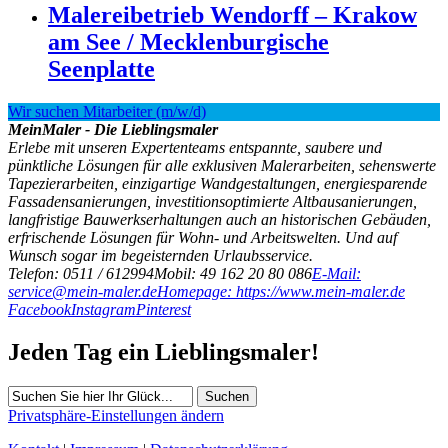
Malereibetrieb Wendorff – Krakow
am See / Mecklenburgische
Seenplatte
Wir suchen Mitarbeiter (m/w/d)
MeinMaler - Die Lieblingsmaler
Erlebe mit unseren Expertenteams entspannte, saubere und
pünktliche Lösungen für alle exklusiven Malerarbeiten, sehenswerte
Tapezierarbeiten, einzigartige Wandgestaltungen, energiesparende
Fassadensanierungen, investitionsoptimierte Altbausanierungen,
langfristige Bauwerkserhaltungen auch an historischen Gebäuden,
erfrischende Lösungen für Wohn- und Arbeitswelten. Und auf
Wunsch sogar im begeisternden Urlaubsservice.
Telefon: 0511 / 612994
Mobil: 49 162 20 80 086
E-Mail:
service@mein-maler.de
Homepage: https://www.mein-maler.de
Facebook
Instagram
Pinterest
Jeden Tag ein Lieblingsmaler!
Suchen
Privatsphäre-Einstellungen ändern