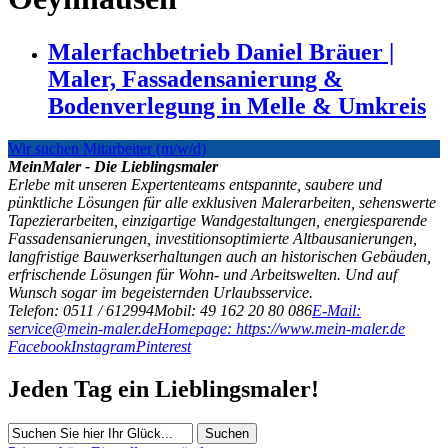
Malerfachbetrieb Daniel Bräuer |
Maler, Fassadensanierung &
Bodenverlegung in Melle & Umkreis
Wir suchen Mitarbeiter (m/w/d)
MeinMaler - Die Lieblingsmaler
Erlebe mit unseren Expertenteams entspannte, saubere und
pünktliche Lösungen für alle exklusiven Malerarbeiten, sehenswerte
Tapezierarbeiten, einzigartige Wandgestaltungen, energiesparende
Fassadensanierungen, investitionsoptimierte Altbausanierungen,
langfristige Bauwerkserhaltungen auch an historischen Gebäuden,
erfrischende Lösungen für Wohn- und Arbeitswelten. Und auf
Wunsch sogar im begeisternden Urlaubsservice.
Telefon: 0511 / 612994
Mobil: 49 162 20 80 086
E-Mail:
service@mein-maler.de
Homepage: https://www.mein-maler.de
Facebook
Instagram
Pinterest
Jeden Tag ein Lieblingsmaler!
Suchen