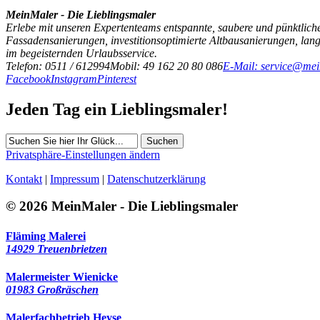
MeinMaler - Die Lieblingsmaler
Erlebe mit unseren Expertenteams entspannte, saubere und pünktliche
Fassadensanierungen, investitionsoptimierte Altbausanierungen, la
im begeisternden Urlaubsservice.
Telefon: 0511 / 612994
Mobil: 49 162 20 80 086
E-Mail: service@mei
Facebook
Instagram
Pinterest
Jeden Tag ein Lieblingsmaler!
Suchen
Privatsphäre-Einstellungen ändern
Kontakt
|
Impressum
|
Datenschutzerklärung
© 2026 MeinMaler - Die Lieblingsmaler
Fläming Malerei
14929 Treuenbrietzen
Malermeister Wienicke
01983 Großräschen
Malerfachbetrieb Heyse