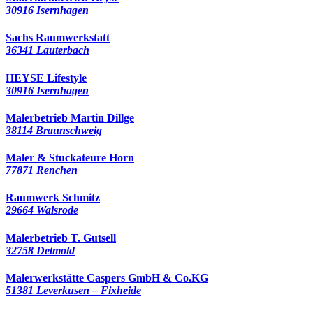
30916 Isernhagen
Sachs Raumwerkstatt
36341 Lauterbach
HEYSE Lifestyle
30916 Isernhagen
Malerbetrieb Martin Dillge
38114 Braunschweig
Maler & Stuckateure Horn
77871 Renchen
Raumwerk Schmitz
29664 Walsrode
Malerbetrieb T. Gutsell
32758 Detmold
Malerwerkstätte Caspers GmbH & Co.KG
51381 Leverkusen – Fixheide