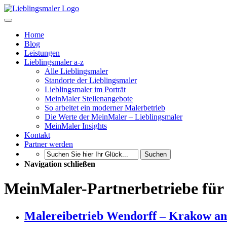
Home
Blog
Leistungen
Lieblingsmaler a-z
Alle Lieblingsmaler
Standorte der Lieblingsmaler
Lieblingsmaler im Porträt
MeinMaler Stellenangebote
So arbeitet ein moderner Malerbetrieb
Die Werte der MeinMaler – Lieblingsmaler
MeinMaler Insights
Kontakt
Partner werden
Suchen
Navigation schließen
MeinMaler-Partnerbetriebe für
Malereibetrieb Wendorff – Krakow am