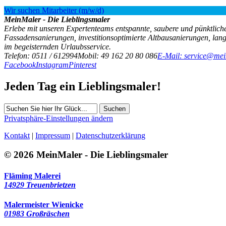
Wir suchen Mitarbeiter (m/w/d)
MeinMaler - Die Lieblingsmaler
Erlebe mit unseren Expertenteams entspannte, saubere und pünktliche
Fassadensanierungen, investitionsoptimierte Altbausanierungen, la
im begeisternden Urlaubsservice.
Telefon: 0511 / 612994
Mobil: 49 162 20 80 086
E-Mail: service@mei
Facebook
Instagram
Pinterest
Jeden Tag ein Lieblingsmaler!
Suchen
Privatsphäre-Einstellungen ändern
Kontakt
|
Impressum
|
Datenschutzerklärung
© 2026 MeinMaler - Die Lieblingsmaler
Fläming Malerei
14929 Treuenbrietzen
Malermeister Wienicke
01983 Großräschen