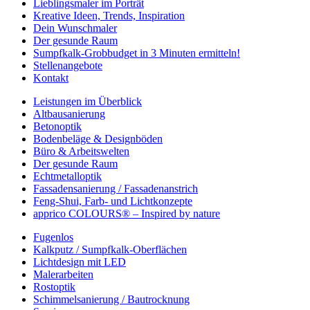
Lieblingsmaler im Porträt
Kreative Ideen, Trends, Inspiration
Dein Wunschmaler
Der gesunde Raum
Sumpfkalk-Grobbudget in 3 Minuten ermitteln!
Stellenangebote
Kontakt
Leistungen im Überblick
Altbausanierung
Betonoptik
Bodenbeläge & Designböden
Büro & Arbeitswelten
Der gesunde Raum
Echtmetalloptik
Fassadensanierung / Fassadenanstrich
Feng-Shui, Farb- und Lichtkonzepte
apprico COLOURS® – Inspired by nature
Fugenlos
Kalkputz / Sumpfkalk-Oberflächen
Lichtdesign mit LED
Malerarbeiten
Rostoptik
Schimmelsanierung / Bautrocknung