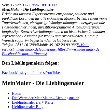
Seite 12 von 12
« Erste
«
...
8
9
10
11
12
MeinMaler - Die Lieblingsmaler
Erlebe mit unseren Expertenteams entspannte, saubere und
pünktliche Lösungen für alle exklusiven Malerarbeiten, sehenswerte
Tapezierarbeiten, einzigartige Wandgestaltungen, energiesparende
Fassadensanierungen, investitionsoptimierte Altbausanierungen,
langfristige Bauwerkserhaltungen auch an historischen Gebäuden,
erfrischende Lösungen für Wohn- und Arbeitswelten. Und auf
Wunsch sogar im begeisternden Urlaubsservice.
Telefon: 0511 / 612994
Mobil: 49 162 20 80 086
E-Mail:
service@mein-maler.de
Homepage: https://www.mein-maler.de
Facebook
Instagram
Pinterest
Den Lieblingsmalern folgen:
Facebook
Instagram
Pinterest
YouTube
MeinMaler - Die Lieblingsmaler
Home
Die Werte der MeinMaler – Lieblingsmaler
Lieblingsmaler a-z + Karte
Lieblingsmaler Blog