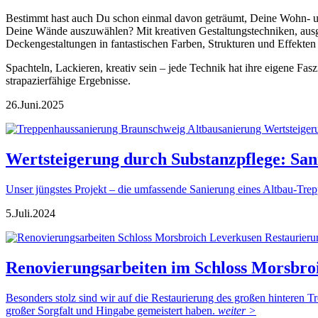
Bestimmt hast auch Du schon einmal davon geträumt, Deine Wohn- und
Deine Wände auszuwählen? Mit kreativen Gestaltungstechniken, aus
Deckengestaltungen in fantastischen Farben, Strukturen und Effekten
Spachteln, Lackieren, kreativ sein – jede Technik hat ihre eigene F
strapazierfähige Ergebnisse.
26.
Juni.
2025
Wertsteigerung durch Substanzpflege: San
Unser jüngstes Projekt – die umfassende Sanierung eines Altbau-Trep
5.
Juli.
2024
Renovierungsarbeiten im Schloss Morsbro
Besonders stolz sind wir auf die Restaurierung des großen hinteren Tr
großer Sorgfalt und Hingabe gemeistert haben.
weiter >