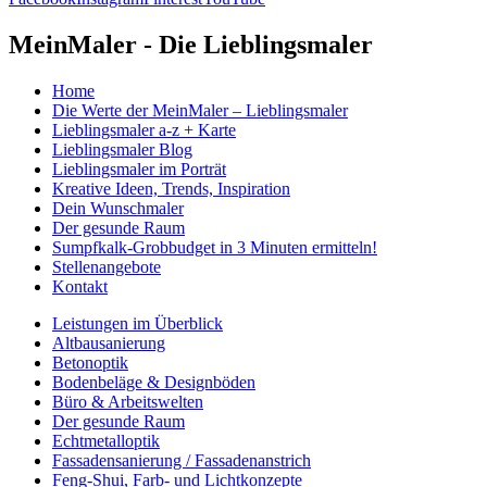
MeinMaler - Die Lieblingsmaler
Home
Die Werte der MeinMaler – Lieblingsmaler
Lieblingsmaler a-z + Karte
Lieblingsmaler Blog
Lieblingsmaler im Porträt
Kreative Ideen, Trends, Inspiration
Dein Wunschmaler
Der gesunde Raum
Sumpfkalk-Grobbudget in 3 Minuten ermitteln!
Stellenangebote
Kontakt
Leistungen im Überblick
Altbausanierung
Betonoptik
Bodenbeläge & Designböden
Büro & Arbeitswelten
Der gesunde Raum
Echtmetalloptik
Fassadensanierung / Fassadenanstrich
Feng-Shui, Farb- und Lichtkonzepte