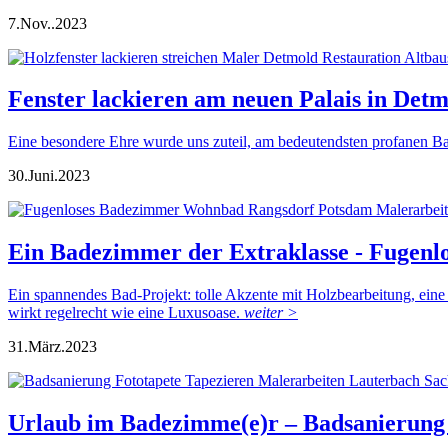
7.
Nov..
2023
Fenster lackieren am neuen Palais in Det
Eine besondere Ehre wurde uns zuteil, am bedeutendsten profanen Ba
30.
Juni.
2023
Ein Badezimmer der Extraklasse - Fugenl
Ein spannendes Bad-Projekt: tolle Akzente mit Holzbearbeitung, ei
wirkt regelrecht wie eine Luxusoase.
weiter >
31.
März.
2023
Urlaub im Badezimme(e)r – Badsanierung