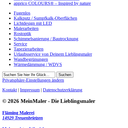
apprico COLOURS® – Inspired by nature
Fugenlos
Kalkputz / Sumpfkalk-Oberflächen
Lichtdesign mit LED
Malerarbeiten
Rostoptik
Schimmelsanierung / Bautrocknung
Service
Tapezierarbeiten
Urlaubsservice von Deinem Lieblingsmaler
Wandbegrünungen
Wärmedämmung / WDVS
Suchen
Privatsphäre-Einstellungen ändern
Kontakt
|
Impressum
|
Datenschutzerklärung
© 2026 MeinMaler - Die Lieblingsmaler
Fläming Malerei
14929 Treuenbrietzen