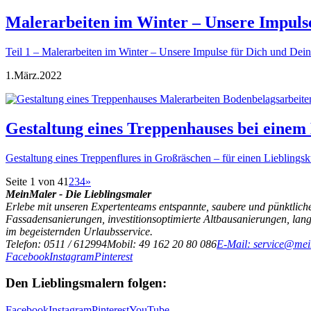
Malerarbeiten im Winter – Unsere Impuls
Teil 1 – Malerarbeiten im Winter – Unsere Impulse für Dich und D
1.
März.
2022
Gestaltung eines Treppenhauses bei eine
Gestaltung eines Treppenflures in Großräschen – für einen Lieblingsku
Seite 1 von 4
1
2
3
4
»
MeinMaler - Die Lieblingsmaler
Erlebe mit unseren Expertenteams entspannte, saubere und pünktliche
Fassadensanierungen, investitionsoptimierte Altbausanierungen, la
im begeisternden Urlaubsservice.
Telefon: 0511 / 612994
Mobil: 49 162 20 80 086
E-Mail: service@mei
Facebook
Instagram
Pinterest
Den Lieblingsmalern folgen:
Facebook
Instagram
Pinterest
YouTube