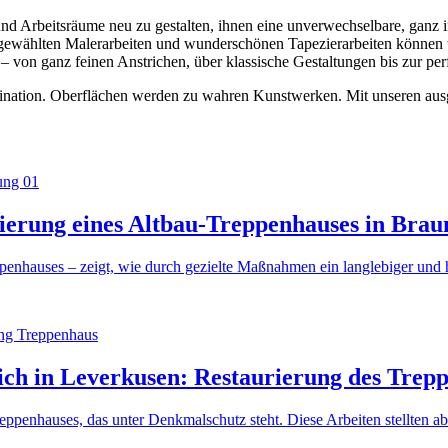
 Arbeitsräume neu zu gestalten, ihnen eine unverwechselbare, ganz in
gewählten Malerarbeiten und wunderschönen Tapezierarbeiten können w
 – von ganz feinen Anstrichen, über klassische Gestaltungen bis zur pe
aszination. Oberflächen werden zu wahren Kunstwerken. Mit unseren au
ierung eines Altbau-Treppenhauses in Bra
penhauses – zeigt, wie durch gezielte Maßnahmen ein langlebiger und h
ich in Leverkusen: Restaurierung des Trep
eppenhauses, das unter Denkmalschutz steht. Diese Arbeiten stellten ab