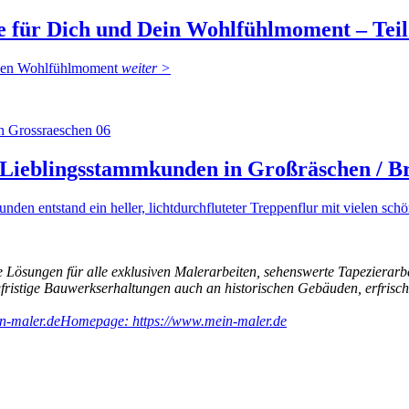
e für Dich und Dein Wohlfühlmoment – Teil
einen Wohlfühlmoment
weiter >
m Lieblingsstammkunden in Großräschen / 
nden entstand ein heller, lichtdurchfluteter Treppenflur mit vielen sch
 Lösungen für alle exklusiven Malerarbeiten, sehenswerte Tapezierarb
ngfristige Bauwerkserhaltungen auch an historischen Gebäuden, erfri
n-maler.de
Homepage: https://www.mein-maler.de