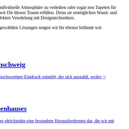
dividuelle Atmosphäre zu verleihen oder sogar neu Tapeten für
ir Dir diesen Traum erfüllen. Denn sie ermöglichen Wand- und
rfekten Veredelung mit Designtechnniken.
sgewählten Lösungen sorgen wir für ebenso brillante wie
unschweig
ochwertiger Eindruck entsteht, der sich auszahlt.
weiter >
penhauses
er gleichzeitig eine besondere Herausforderung dar, die wir mit