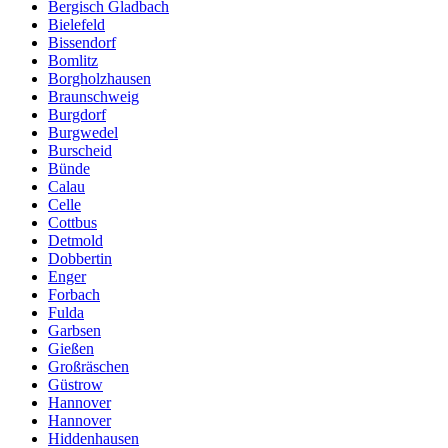
Bergisch Gladbach
Bielefeld
Bissendorf
Bomlitz
Borgholzhausen
Braunschweig
Burgdorf
Burgwedel
Burscheid
Bünde
Calau
Celle
Cottbus
Detmold
Dobbertin
Enger
Forbach
Fulda
Garbsen
Gießen
Großräschen
Güstrow
Hannover
Hannover
Hiddenhausen