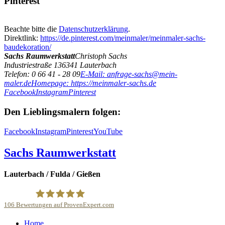
Pinterest
Beachte bitte die
Datenschutzerklärung
.
Direktlink:
https://de.pinterest.com/meinmaler/meinmaler-sachs-
baudekoration/
Sachs Raumwerkstatt
Christoph Sachs
Industriestraße 1
36341
Lauterbach
Telefon: 0 66 41 - 28 09
E-Mail: anfrage-sachs@mein-
maler.de
Homepage: https://meinmaler-sachs.de
Facebook
Instagram
Pinterest
Den Lieblingsmalern folgen:
Facebook
Instagram
Pinterest
YouTube
Sachs Raumwerkstatt
Lauterbach / Fulda / Gießen
106
Bewertungen auf ProvenExpert.com
Home
Sachs-Baudekoration GmbH