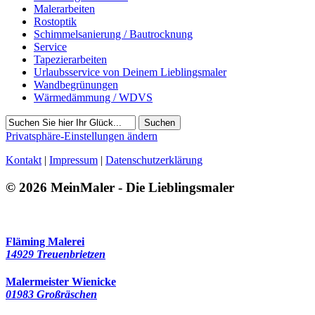
Malerarbeiten
Rostoptik
Schimmelsanierung / Bautrocknung
Service
Tapezierarbeiten
Urlaubsservice von Deinem Lieblingsmaler
Wandbegrünungen
Wärmedämmung / WDVS
Suchen
Privatsphäre-Einstellungen ändern
Kontakt
|
Impressum
|
Datenschutzerklärung
© 2026 MeinMaler - Die Lieblingsmaler
2820 Besucher seit März 2023
Fläming Malerei
14929 Treuenbrietzen
Malermeister Wienicke
01983 Großräschen