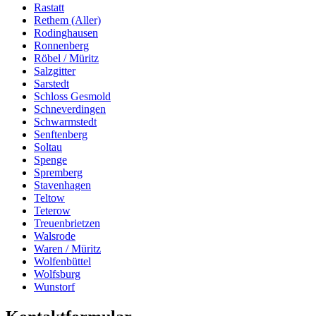
Rastatt
Rethem (Aller)
Rodinghausen
Ronnenberg
Röbel / Müritz
Salzgitter
Sarstedt
Schloss Gesmold
Schneverdingen
Schwarmstedt
Senftenberg
Soltau
Spenge
Spremberg
Stavenhagen
Teltow
Teterow
Treuenbrietzen
Walsrode
Waren / Müritz
Wolfenbüttel
Wolfsburg
Wunstorf