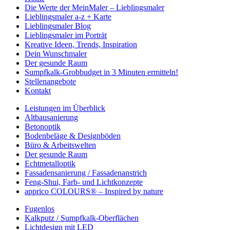
Die Werte der MeinMaler – Lieblingsmaler
Lieblingsmaler a-z + Karte
Lieblingsmaler Blog
Lieblingsmaler im Porträt
Kreative Ideen, Trends, Inspiration
Dein Wunschmaler
Der gesunde Raum
Sumpfkalk-Grobbudget in 3 Minuten ermitteln!
Stellenangebote
Kontakt
Leistungen im Überblick
Altbausanierung
Betonoptik
Bodenbeläge & Designböden
Büro & Arbeitswelten
Der gesunde Raum
Echtmetalloptik
Fassadensanierung / Fassadenanstrich
Feng-Shui, Farb- und Lichtkonzepte
apprico COLOURS® – Inspired by nature
Fugenlos
Kalkputz / Sumpfkalk-Oberflächen
Lichtdesign mit LED