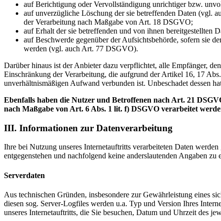
auf Berichtigung oder Vervollständigung unrichtiger bzw. unv
auf unverzügliche Löschung der sie betreffenden Daten (vgl. a
der Verarbeitung nach Maßgabe von Art. 18 DSGVO;
auf Erhalt der sie betreffenden und von ihnen bereitgestellte
auf Beschwerde gegenüber der Aufsichtsbehörde, sofern sie der
werden (vgl. auch Art. 77 DSGVO).
Darüber hinaus ist der Anbieter dazu verpflichtet, alle Empfänger, 
Einschränkung der Verarbeitung, die aufgrund der Artikel 16, 17 Abs.
unverhältnismäßigen Aufwand verbunden ist. Unbeschadet dessen hat
Ebenfalls haben die Nutzer und Betroffenen nach Art. 21 DSGVO
nach Maßgabe von Art. 6 Abs. 1 lit. f) DSGVO verarbeitet werd
III. Informationen zur Datenverarbeitung
Ihre bei Nutzung unseres Internetauftritts verarbeiteten Daten werde
entgegenstehen und nachfolgend keine anderslautenden Angaben zu e
Serverdaten
Aus technischen Gründen, insbesondere zur Gewährleistung eines sich
diesen sog. Server-Logfiles werden u.a. Typ und Version Ihres Interne
unseres Internetauftritts, die Sie besuchen, Datum und Uhrzeit des jew