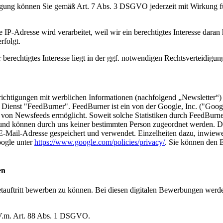
ligung können Sie gemäß Art. 7 Abs. 3 DSGVO jederzeit mit Wirkung fü
P-Adresse wird verarbeitet, weil wir ein berechtigtes Interesse daran h
rfolgt.
 berechtigtes Interesse liegt in der ggf. notwendigen Rechtsverteidigun
ichtigungen mit werblichen Informationen (nachfolgend „Newsletter“) 
Dienst "FeedBurner". FeedBurner ist ein von der Google, Inc. ("Googl
on Newsfeeds ermöglicht. Soweit solche Statistiken durch FeedBurner f
 und können durch uns keiner bestimmten Person zugeordnet werden. 
E-Mail-Adresse gespeichert und verwendet. Einzelheiten dazu, inwiewe
oogle unter
https://www.google.com/policies/privacy/
. Sie können den E
en
ernetauftritt bewerben zu können. Bei diesen digitalen Bewerbungen w
i.V.m. Art. 88 Abs. 1 DSGVO.