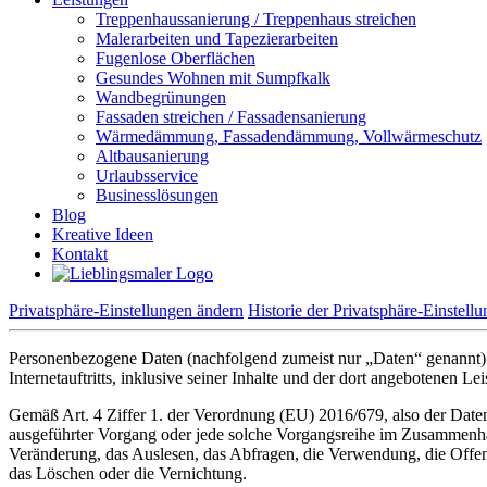
Treppenhaussanierung / Treppenhaus streichen
Malerarbeiten und Tapezierarbeiten
Fugenlose Oberflächen
Gesundes Wohnen mit Sumpfkalk
Wandbegrünungen
Fassaden streichen / Fassadensanierung
Wärmedämmung, Fassadendämmung, Vollwärmeschutz
Altbausanierung
Urlaubsservice
Businesslösungen
Blog
Kreative Ideen
Kontakt
Privatsphäre-Einstellungen ändern
Historie der Privatsphäre-Einstell
Personenbezogene Daten (nachfolgend zumeist nur „Daten“ genannt) 
Internetauftritts, inklusive seiner Inhalte und der dort angebotenen Lei
Gemäß Art. 4 Ziffer 1. der Verordnung (EU) 2016/679, also der Date
ausgeführter Vorgang oder jede solche Vorgangsreihe im Zusammenha
Veränderung, das Auslesen, das Abfragen, die Verwendung, die Offen
das Löschen oder die Vernichtung.