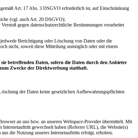
ng gemäß Art. 17 Abs. 3 DSGVO erforderlich ist, auf Einschränkung
tliche (vgl. auch Art. 20 DSGVO);
er Verstoß gegen datenschutzrechtliche Bestimmungen verarbeitet
er jedwede Berichtigung oder Löschung von Daten oder die
doch nicht, soweit diese Mitteilung unmöglich oder mit einem
ie betreffenden Daten, sofern die Daten durch den Anbieter
g zum Zwecke der Direktwerbung statthaft.
er Löschung der Daten keine gesetzlichen Aufbewahrungspflichten
t-Browser an uns bzw. an unseren Webspace-Provider übermittelt. Mit
n Internetauftritt gewechselt haben (Referrer URL), die Website(s)
aus die Nutzung unseres Internetauftritts erfolgt, erhoben.