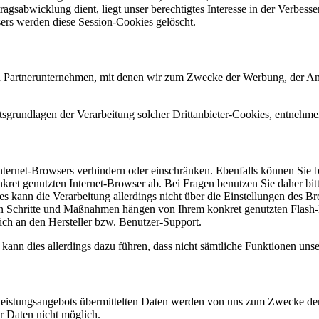
gsabwicklung dient, liegt unser berechtigtes Interesse in der Verbesseru
sers werden diese Session-Cookies gelöscht.
 Partnerunternehmen, mit denen wir zum Zwecke der Werbung, der Analys
sgrundlagen der Verarbeitung solcher Drittanbieter-Cookies, entnehme
Internet-Browsers verhindern oder einschränken. Ebenfalls können Sie be
et genutzten Internet-Browser ab. Bei Fragen benutzen Sie daher bitt
es kann die Verarbeitung allerdings nicht über die Einstellungen des B
chen Schritte und Maßnahmen hängen von Ihrem konkret genutzten Flash-P
ich an den Hersteller bzw. Benutzer-Support.
 kann dies allerdings dazu führen, dass nicht sämtliche Funktionen unser
istungsangebots übermittelten Daten werden von uns zum Zwecke der V
r Daten nicht möglich.