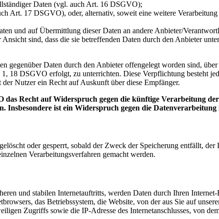
ollständiger Daten (vgl. auch Art. 16 DSGVO);
uch Art. 17 DSGVO), oder, alternativ, soweit eine weitere Verarbeitu
n Daten und auf Übermittlung dieser Daten an andere Anbieter/Verantwor
 Ansicht sind, dass die sie betreffenden Daten durch den Anbieter unt
denen gegenüber Daten durch den Anbieter offengelegt worden sind, üb
 1, 18 DSGVO erfolgt, zu unterrichten. Diese Verpflichtung besteht je
 der Nutzer ein Recht auf Auskunft über diese Empfänger.
 das Recht auf Widerspruch gegen die künftige Verarbeitung der s
en. Insbesondere ist ein Widerspruch gegen die Datenverarbeitun
n gelöscht oder gesperrt, sobald der Zweck der Speicherung entfällt, d
inzelnen Verarbeitungsverfahren gemacht werden.
eren und stabilen Internetauftritts, werden Daten durch Ihren Interne
tbrowsers, das Betriebssystem, die Website, von der aus Sie auf unsere
eiligen Zugriffs sowie die IP-Adresse des Internetanschlusses, von dem 