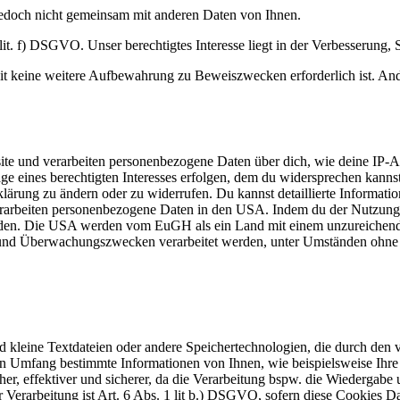
jedoch nicht gemeinsam mit anderen Daten von Ihnen.
. f) DSGVO. Unser berechtigtes Interesse liegt in der Verbesserung, Stab
t keine weitere Aufbewahrung zu Beweiszwecken erforderlich ist. Ander
e und verarbeiten personenbezogene Daten über dich, wie deine IP-Adr
e eines berechtigten Interesses erfolgen, dem du widersprechen kannst.
klärung zu ändern oder zu widerrufen. Du kannst detaillierte Informat
rbeiten personenbezogene Daten in den USA. Indem du der Nutzung die
anden. Die USA werden vom EuGH als ein Land mit einem unzureichen
 und Überwachungszwecken verarbeitet werden, unter Umständen ohne d
d kleine Textdateien oder andere Speichertechnologien, die durch den 
 Umfang bestimmte Informationen von Ihnen, wie beispielsweise Ihre B
her, effektiver und sicherer, da die Verarbeitung bspw. die Wiedergabe u
Verarbeitung ist Art. 6 Abs. 1 lit b.) DSGVO, sofern diese Cookies D