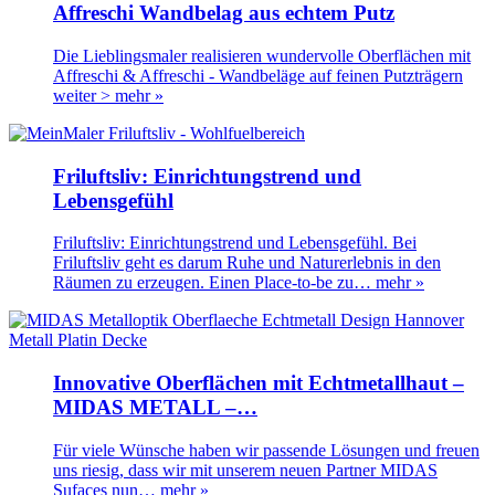
Affreschi Wandbelag aus echtem Putz
Die Lieblingsmaler realisieren wundervolle Oberflächen mit
Affreschi & Affreschi - Wandbeläge auf feinen Putzträgern
weiter >
mehr »
Friluftsliv: Einrichtungstrend und
Lebensgefühl
Friluftsliv: Einrichtungstrend und Lebensgefühl. Bei
Friluftsliv geht es darum Ruhe und Naturerlebnis in den
Räumen zu erzeugen. Einen Place-to-be zu…
mehr »
Innovative Oberflächen mit Echtmetallhaut –
MIDAS METALL –…
Für viele Wünsche haben wir passende Lösungen und freuen
uns riesig, dass wir mit unserem neuen Partner MIDAS
Sufaces nun…
mehr »