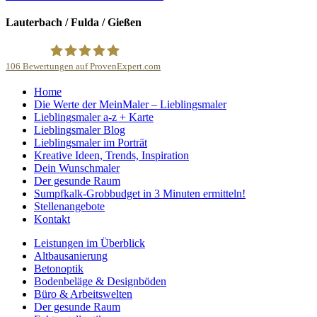
Lauterbach / Fulda / Gießen
106
Bewertungen auf ProvenExpert.com
Home
Sachs-Baudekoration GmbH
Die Werte der MeinMaler – Lieblingsmaler
Lieblingsmaler a-z + Karte
Lieblingsmaler Blog
Lieblingsmaler im Porträt
Kreative Ideen, Trends, Inspiration
Dein Wunschmaler
Der gesunde Raum
Sumpfkalk-Grobbudget in 3 Minuten ermitteln!
Stellenangebote
Kontakt
Leistungen im Überblick
Altbausanierung
Betonoptik
Bodenbeläge & Designböden
Büro & Arbeitswelten
Der gesunde Raum