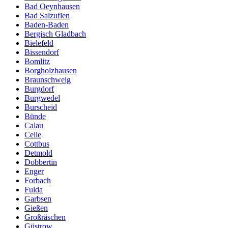
Bad Oeynhausen
Bad Salzuflen
Baden-Baden
Bergisch Gladbach
Bielefeld
Bissendorf
Bomlitz
Borgholzhausen
Braunschweig
Burgdorf
Burgwedel
Burscheid
Bünde
Calau
Celle
Cottbus
Detmold
Dobbertin
Enger
Forbach
Fulda
Garbsen
Gießen
Großräschen
Güstrow