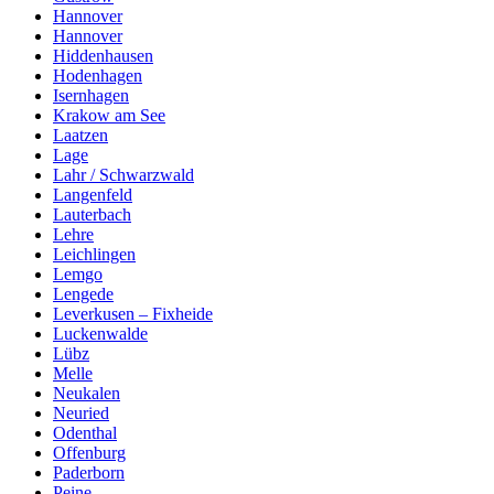
Hannover
Hannover
Hiddenhausen
Hodenhagen
Isernhagen
Krakow am See
Laatzen
Lage
Lahr / Schwarzwald
Langenfeld
Lauterbach
Lehre
Leichlingen
Lemgo
Lengede
Leverkusen – Fixheide
Luckenwalde
Lübz
Melle
Neukalen
Neuried
Odenthal
Offenburg
Paderborn
Peine