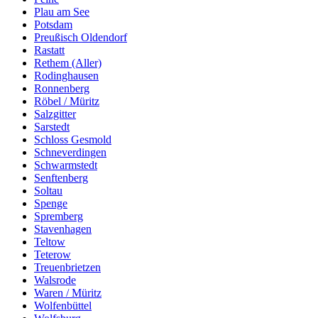
Plau am See
Potsdam
Preußisch Oldendorf
Rastatt
Rethem (Aller)
Rodinghausen
Ronnenberg
Röbel / Müritz
Salzgitter
Sarstedt
Schloss Gesmold
Schneverdingen
Schwarmstedt
Senftenberg
Soltau
Spenge
Spremberg
Stavenhagen
Teltow
Teterow
Treuenbrietzen
Walsrode
Waren / Müritz
Wolfenbüttel