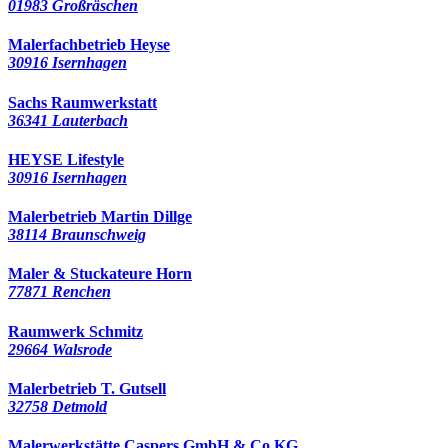
01983 Großräschen
Malerfachbetrieb Heyse
30916 Isernhagen
Sachs Raumwerkstatt
36341 Lauterbach
HEYSE Lifestyle
30916 Isernhagen
Malerbetrieb Martin Dillge
38114 Braunschweig
Maler & Stuckateure Horn
77871 Renchen
Raumwerk Schmitz
29664 Walsrode
Malerbetrieb T. Gutsell
32758 Detmold
Malerwerkstätte Caspers GmbH & Co.KG