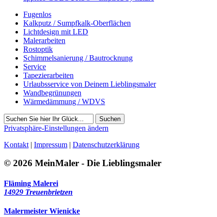
Fugenlos
Kalkputz / Sumpfkalk-Oberflächen
Lichtdesign mit LED
Malerarbeiten
Rostoptik
Schimmelsanierung / Bautrocknung
Service
Tapezierarbeiten
Urlaubsservice von Deinem Lieblingsmaler
Wandbegrünungen
Wärmedämmung / WDVS
Suchen
Privatsphäre-Einstellungen ändern
Kontakt
|
Impressum
|
Datenschutzerklärung
© 2026 MeinMaler - Die Lieblingsmaler
Fläming Malerei
14929 Treuenbrietzen
Malermeister Wienicke