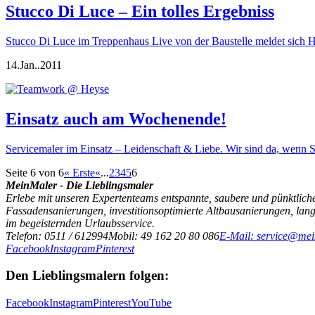
Stucco Di Luce – Ein tolles Ergebniss
Stucco Di Luce im Treppenhaus Live von der Baustelle meldet sich 
14.
Jan..
2011
Einsatz auch am Wochenende!
Servicemaler im Einsatz – Leidenschaft & Liebe. Wir sind da, wenn
Seite 6 von 6
« Erste
«
...
2
3
4
5
6
MeinMaler - Die Lieblingsmaler
Erlebe mit unseren Expertenteams entspannte, saubere und pünktliche
Fassadensanierungen, investitionsoptimierte Altbausanierungen, la
im begeisternden Urlaubsservice.
Telefon: 0511 / 612994
Mobil: 49 162 20 80 086
E-Mail: service@mei
Facebook
Instagram
Pinterest
Den Lieblingsmalern folgen:
Facebook
Instagram
Pinterest
YouTube