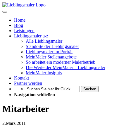
Home
Blog
Leistungen
Lieblingsmaler a-z
Alle Lieblingsmaler
Standorte der Lieblingsmaler
Lieblingsmaler im Porträt
MeinMaler Stellenangebote
So arbeitet ein moderner Malerbetrieb
Die Werte der MeinMaler – Lieblingsmaler
MeinMaler Insights
Kontakt
Partner werden
Suchen
Navigation schließen
Mitarbeiter
2.
März.
2011