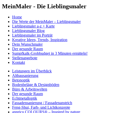
MeinMaler - Die Lieblingsmaler
Home
Die Werte der MeinMaler – Lieblingsmaler
Lieblingsmaler a-z + Karte
Lieblingsmaler Blog
Lieblingsmaler im Porträt
Kreative Ideen, Trends, Inspiration
Dein Wunschmaler
Der gesunde Raum
Sumpfkalk-Grobbudget in 3 Minuten ermitteln!
Stellenangebote
Kontakt
Leistungen im Überblick
Altbausanierung
Betonoptik
Bodenbeläge & Designböden
Büro & Arbeitswelten
Der gesunde Raum
Echtmetalloptik
Fassadensanierung / Fassadenanstrich
Feng-Shui, Farb- und Lichtkonzepte
apprico COLOURS® – Inspired by nature