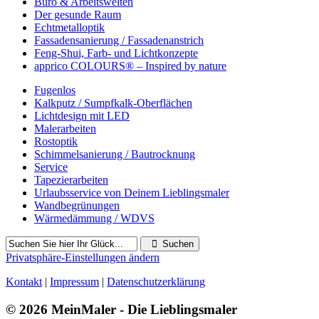
Büro & Arbeitswelten
Der gesunde Raum
Echtmetalloptik
Fassadensanierung / Fassadenanstrich
Feng-Shui, Farb- und Lichtkonzepte
apprico COLOURS® – Inspired by nature
Fugenlos
Kalkputz / Sumpfkalk-Oberflächen
Lichtdesign mit LED
Malerarbeiten
Rostoptik
Schimmelsanierung / Bautrocknung
Service
Tapezierarbeiten
Urlaubsservice von Deinem Lieblingsmaler
Wandbegrünungen
Wärmedämmung / WDVS
Suchen
Privatsphäre-Einstellungen ändern
Kontakt
|
Impressum
|
Datenschutzerklärung
© 2026 MeinMaler - Die Lieblingsmaler