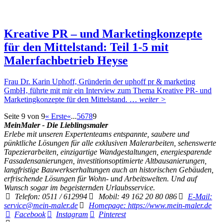
Kreative PR – und Marketingkonzepte
für den Mittelstand: Teil 1-5 mit
Malerfachbetrieb Heyse
Frau Dr. Karin Uphoff, Gründerin der uphoff pr & marketing
GmbH, führte mit mir ein Interview zum Thema Kreative PR- und
Marketingkonzepte für den Mittelstand. …
weiter >
Seite 9 von 9
« Erste
«
...
5
6
7
8
9
MeinMaler - Die Lieblingsmaler
Erlebe mit unseren Expertenteams entspannte, saubere und
pünktliche Lösungen für alle exklusiven Malerarbeiten, sehenswerte
Tapezierarbeiten, einzigartige Wandgestaltungen, energiesparende
Fassadensanierungen, investitionsoptimierte Altbausanierungen,
langfristige Bauwerkserhaltungen auch an historischen Gebäuden,
erfrischende Lösungen für Wohn- und Arbeitswelten. Und auf
Wunsch sogar im begeisternden Urlaubsservice.
Telefon: 0511 / 612994
Mobil: 49 162 20 80 086
E-Mail:
service@mein-maler.de
Homepage: https://www.mein-maler.de
Facebook
Instagram
Pinterest