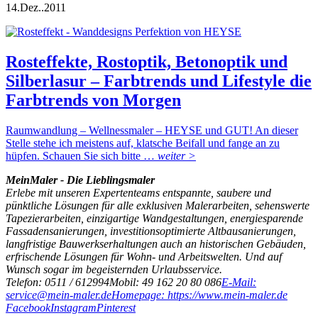
14.
Dez..
2011
Rosteffekte, Rostoptik, Betonoptik und
Silberlasur – Farbtrends und Lifestyle die
Farbtrends von Morgen
Raumwandlung – Wellnessmaler – HEYSE und GUT! An dieser
Stelle stehe ich meistens auf, klatsche Beifall und fange an zu
hüpfen. Schauen Sie sich bitte …
weiter >
MeinMaler - Die Lieblingsmaler
Erlebe mit unseren Expertenteams entspannte, saubere und
pünktliche Lösungen für alle exklusiven Malerarbeiten, sehenswerte
Tapezierarbeiten, einzigartige Wandgestaltungen, energiesparende
Fassadensanierungen, investitionsoptimierte Altbausanierungen,
langfristige Bauwerkserhaltungen auch an historischen Gebäuden,
erfrischende Lösungen für Wohn- und Arbeitswelten. Und auf
Wunsch sogar im begeisternden Urlaubsservice.
Telefon: 0511 / 612994
Mobil: 49 162 20 80 086
E-Mail:
service@mein-maler.de
Homepage: https://www.mein-maler.de
Facebook
Instagram
Pinterest