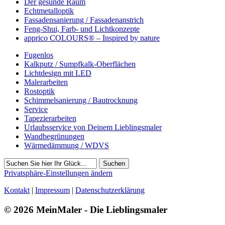
Der gesunde Raum
Echtmetalloptik
Fassadensanierung / Fassadenanstrich
Feng-Shui, Farb- und Lichtkonzepte
apprico COLOURS® – Inspired by nature
Fugenlos
Kalkputz / Sumpfkalk-Oberflächen
Lichtdesign mit LED
Malerarbeiten
Rostoptik
Schimmelsanierung / Bautrocknung
Service
Tapezierarbeiten
Urlaubsservice von Deinem Lieblingsmaler
Wandbegrünungen
Wärmedämmung / WDVS
Suchen
Privatsphäre-Einstellungen ändern
Kontakt
|
Impressum
|
Datenschutzerklärung
© 2026 MeinMaler - Die Lieblingsmaler