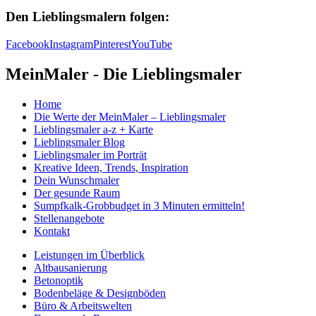
Den Lieblingsmalern folgen:
Facebook
Instagram
Pinterest
YouTube
MeinMaler - Die Lieblingsmaler
Home
Die Werte der MeinMaler – Lieblingsmaler
Lieblingsmaler a-z + Karte
Lieblingsmaler Blog
Lieblingsmaler im Porträt
Kreative Ideen, Trends, Inspiration
Dein Wunschmaler
Der gesunde Raum
Sumpfkalk-Grobbudget in 3 Minuten ermitteln!
Stellenangebote
Kontakt
Leistungen im Überblick
Altbausanierung
Betonoptik
Bodenbeläge & Designböden
Büro & Arbeitswelten