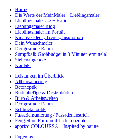
Home
Die Werte der MeinMaler – Lieblingsmaler
Lieblingsmaler a-z + Karte
Lieblingsmaler Blog
Lieblingsmaler im Porträt
Kreative Ideen, Trends, Inspiration
Dein Wunschmaler
Der gesunde Raum
Sumpfkalk-Grobbudget in 3 Minuten ermitteln!
Stellenangebote
Kontakt
Leistungen im Überblick
Altbausanierung
Betonoptik
Bodenbeläge & Designböden
Büro & Arbeitswelten
Der gesunde Raum
Echtmetalloptik
Fassadensanierung / Fassadenanstrich
Feng-Shui, Farb- und Lichtkonzepte
apprico COLOURS® – Inspired by nature
Fugenlos