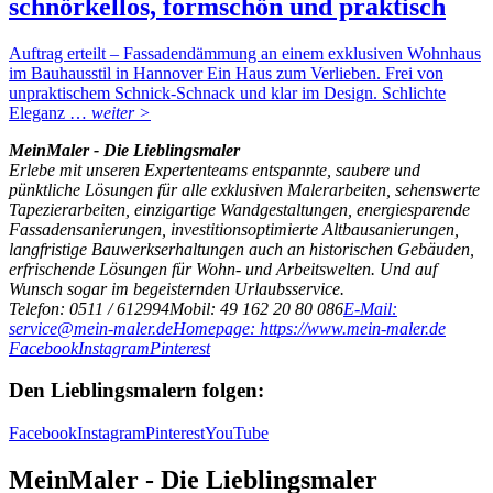
schnörkellos, formschön und praktisch
Auftrag erteilt – Fassadendämmung an einem exklusiven Wohnhaus
im Bauhausstil in Hannover Ein Haus zum Verlieben. Frei von
unpraktischem Schnick-Schnack und klar im Design. Schlichte
Eleganz …
weiter >
MeinMaler - Die Lieblingsmaler
Erlebe mit unseren Expertenteams entspannte, saubere und
pünktliche Lösungen für alle exklusiven Malerarbeiten, sehenswerte
Tapezierarbeiten, einzigartige Wandgestaltungen, energiesparende
Fassadensanierungen, investitionsoptimierte Altbausanierungen,
langfristige Bauwerkserhaltungen auch an historischen Gebäuden,
erfrischende Lösungen für Wohn- und Arbeitswelten. Und auf
Wunsch sogar im begeisternden Urlaubsservice.
Telefon: 0511 / 612994
Mobil: 49 162 20 80 086
E-Mail:
service@mein-maler.de
Homepage: https://www.mein-maler.de
Facebook
Instagram
Pinterest
Den Lieblingsmalern folgen:
Facebook
Instagram
Pinterest
YouTube
MeinMaler - Die Lieblingsmaler