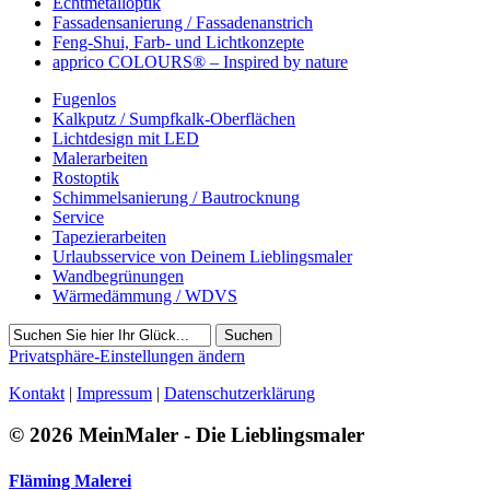
Echtmetalloptik
Fassadensanierung / Fassadenanstrich
Feng-Shui, Farb- und Lichtkonzepte
apprico COLOURS® – Inspired by nature
Fugenlos
Kalkputz / Sumpfkalk-Oberflächen
Lichtdesign mit LED
Malerarbeiten
Rostoptik
Schimmelsanierung / Bautrocknung
Service
Tapezierarbeiten
Urlaubsservice von Deinem Lieblingsmaler
Wandbegrünungen
Wärmedämmung / WDVS
Suchen
Privatsphäre-Einstellungen ändern
Kontakt
|
Impressum
|
Datenschutzerklärung
© 2026 MeinMaler - Die Lieblingsmaler
Fläming Malerei