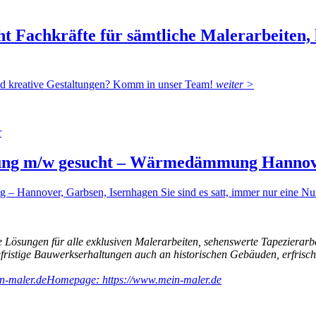
t Fachkräfte für sämtliche Malerarbeiten,
und kreative Gestaltungen? Komm in unser Team!
weiter >
rung m/w gesucht – Wärmedämmung Hanno
 Hannover, Garbsen, Isernhagen Sie sind es satt, immer nur eine Nu
 Lösungen für alle exklusiven Malerarbeiten, sehenswerte Tapezierarb
ngfristige Bauwerkserhaltungen auch an historischen Gebäuden, erfri
n-maler.de
Homepage: https://www.mein-maler.de