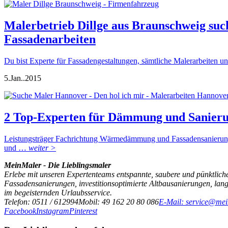
Malerbetrieb Dillge aus Braunschweig such
Fassadenarbeiten
Du bist Experte für Fassadengestaltungen, sämtliche Malerarbeiten 
5.
Jan..
2015
2 Top-Experten für Dämmung und Sanie
Leistungsträger Fachrichtung Wärmedämmung und Fassadensanierung –
und …
weiter >
MeinMaler - Die Lieblingsmaler
Erlebe mit unseren Expertenteams entspannte, saubere und pünktliche
Fassadensanierungen, investitionsoptimierte Altbausanierungen, la
im begeisternden Urlaubsservice.
Telefon: 0511 / 612994
Mobil: 49 162 20 80 086
E-Mail: service@mei
Facebook
Instagram
Pinterest