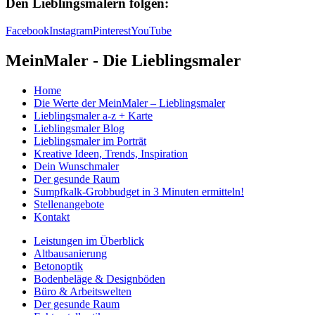
Den Lieblingsmalern folgen:
Facebook
Instagram
Pinterest
YouTube
MeinMaler - Die Lieblingsmaler
Home
Die Werte der MeinMaler – Lieblingsmaler
Lieblingsmaler a-z + Karte
Lieblingsmaler Blog
Lieblingsmaler im Porträt
Kreative Ideen, Trends, Inspiration
Dein Wunschmaler
Der gesunde Raum
Sumpfkalk-Grobbudget in 3 Minuten ermitteln!
Stellenangebote
Kontakt
Leistungen im Überblick
Altbausanierung
Betonoptik
Bodenbeläge & Designböden
Büro & Arbeitswelten
Der gesunde Raum