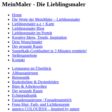
MeinMaler - Die Lieblingsmaler
Home
Die Werte der MeinMaler – Lieblingsmaler
Lieblingsmaler a-z + Karte
Lieblingsmaler Blog
Lieblingsmaler im Porträt
Kreative Ideen, Trends, Inspiration
Dein Wunschmaler
Der gesunde Raum
Sumpfkalk-Grobbudget in 3 Minuten ermitteln!
Stellenangebote
Kontakt
Leistungen im Überblick
Altbausanierung
Betonoptik
Bodenbeläge & Designböden
Büro & Arbeitswelten
Der gesunde Raum
Echtmetalloptik
Fassadensanierung / Fassadenanstrich
Feng-Shui, Farb- und Lichtkonzepte
apprico COLOURS® – Inspired by nature