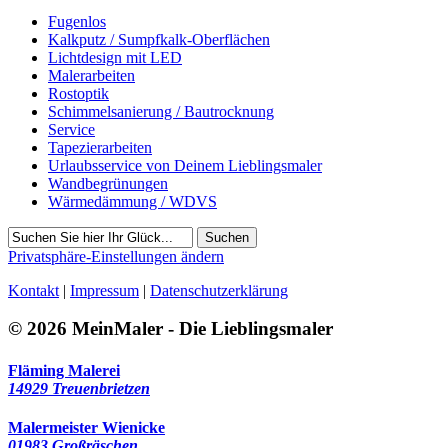
Fugenlos
Kalkputz / Sumpfkalk-Oberflächen
Lichtdesign mit LED
Malerarbeiten
Rostoptik
Schimmelsanierung / Bautrocknung
Service
Tapezierarbeiten
Urlaubsservice von Deinem Lieblingsmaler
Wandbegrünungen
Wärmedämmung / WDVS
Suchen
Privatsphäre-Einstellungen ändern
Kontakt
|
Impressum
|
Datenschutzerklärung
© 2026 MeinMaler - Die Lieblingsmaler
Fläming Malerei
14929 Treuenbrietzen
Malermeister Wienicke
01983 Großräschen