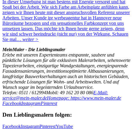
In dieser Umgebung ist man bestens mit Energie versorgt und hat
Spaß bei der Arbeit. Wie sich Farbe am Arbeitsplatz anfühlen kann,
zeigen wir Ihnen heute mit dieser anspruchsvollen Referenz unserer
Arbeiten. Unser Kunde ipr werbeagentur hat in Hannover neue
Büroräume bezogen und ein sensationelles Farbkonzept von uns
umsetzen lassen. Das möchte ich Ihnen heute gerne zeigen, denn
wir sind schwer beeindruckt (nicht nur) von der Wirkung. Schauen
Sie mal…
weiter >
MeinMaler - Die Lieblingsmaler
Erlebe mit unseren Expertenteams entspannte, saubere und
pünktliche Lösungen für alle exklusiven Malerarbeiten, sehenswerte
Tapezierarbeiten, einzigartige Wandgestaltungen, energiesparende
Fassadensanierungen, investitionsoptimierte Altbausanierungen,
langfristige Bauwerkserhaltungen auch an historischen Gebäuden,
erfrischende Lösungen für Wohn- und Arbeitswelten. Und auf
Wunsch sogar im begeisternden Urlaubsservice.
Telefon: 0511 / 612994
Mobil: 49 162 20 80 086
E-Mail:
service@mein-maler.de
Homepage: https://www.mein-maler.de
Facebook
Instagram
Pinterest
Den Lieblingsmalern folgen:
Facebook
Instagram
Pinterest
YouTube