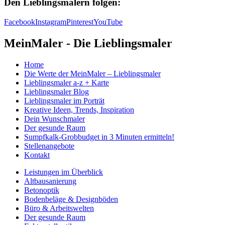
Den Lieblingsmalern folgen:
Facebook
Instagram
Pinterest
YouTube
MeinMaler - Die Lieblingsmaler
Home
Die Werte der MeinMaler – Lieblingsmaler
Lieblingsmaler a-z + Karte
Lieblingsmaler Blog
Lieblingsmaler im Porträt
Kreative Ideen, Trends, Inspiration
Dein Wunschmaler
Der gesunde Raum
Sumpfkalk-Grobbudget in 3 Minuten ermitteln!
Stellenangebote
Kontakt
Leistungen im Überblick
Altbausanierung
Betonoptik
Bodenbeläge & Designböden
Büro & Arbeitswelten
Der gesunde Raum