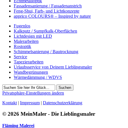
Echtmetalloptik
Fassadensanierung / Fassadenanstrich
Feng-Shui, Farb- und Lichtkonzepte
apprico COLOURS® – Inspired by nature
Fugenlos
Kalkputz / Sumpfkalk-Oberflächen
Lichtdesign mit LED
Malerarbeiten
Rostoptik
Schimmelsanierung / Bautrocknung
Service
Tapezierarbeiten
Urlaubsservice von Deinem Lieblingsmaler
Wandbegrünungen
Wärmedämmung / WDVS
Suchen
Privatsphäre-Einstellungen ändern
Kontakt
|
Impressum
|
Datenschutzerklärung
© 2026 MeinMaler - Die Lieblingsmaler
Fläming Malerei