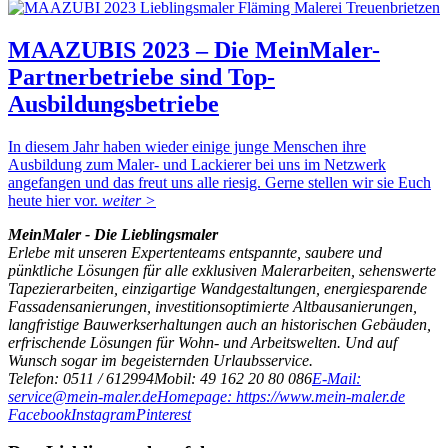
MAAZUBIS 2023 – Die MeinMaler-
Partnerbetriebe sind Top-
Ausbildungsbetriebe
In diesem Jahr haben wieder einige junge Menschen ihre
Ausbildung zum Maler- und Lackierer bei uns im Netzwerk
angefangen und das freut uns alle riesig. Gerne stellen wir sie Euch
heute hier vor.
weiter >
MeinMaler - Die Lieblingsmaler
Erlebe mit unseren Expertenteams entspannte, saubere und
pünktliche Lösungen für alle exklusiven Malerarbeiten, sehenswerte
Tapezierarbeiten, einzigartige Wandgestaltungen, energiesparende
Fassadensanierungen, investitionsoptimierte Altbausanierungen,
langfristige Bauwerkserhaltungen auch an historischen Gebäuden,
erfrischende Lösungen für Wohn- und Arbeitswelten. Und auf
Wunsch sogar im begeisternden Urlaubsservice.
Telefon: 0511 / 612994
Mobil: 49 162 20 80 086
E-Mail:
service@mein-maler.de
Homepage: https://www.mein-maler.de
Facebook
Instagram
Pinterest