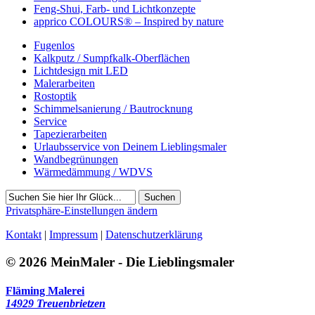
Feng-Shui, Farb- und Lichtkonzepte
apprico COLOURS® – Inspired by nature
Fugenlos
Kalkputz / Sumpfkalk-Oberflächen
Lichtdesign mit LED
Malerarbeiten
Rostoptik
Schimmelsanierung / Bautrocknung
Service
Tapezierarbeiten
Urlaubsservice von Deinem Lieblingsmaler
Wandbegrünungen
Wärmedämmung / WDVS
Suchen
Privatsphäre-Einstellungen ändern
Kontakt
|
Impressum
|
Datenschutzerklärung
© 2026 MeinMaler - Die Lieblingsmaler
Fläming Malerei
14929 Treuenbrietzen