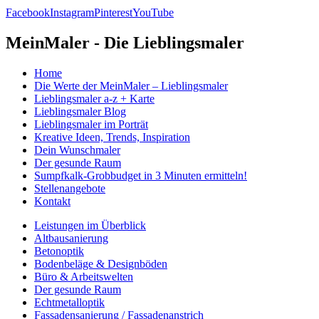
Facebook
Instagram
Pinterest
YouTube
MeinMaler - Die Lieblingsmaler
Home
Die Werte der MeinMaler – Lieblingsmaler
Lieblingsmaler a-z + Karte
Lieblingsmaler Blog
Lieblingsmaler im Porträt
Kreative Ideen, Trends, Inspiration
Dein Wunschmaler
Der gesunde Raum
Sumpfkalk-Grobbudget in 3 Minuten ermitteln!
Stellenangebote
Kontakt
Leistungen im Überblick
Altbausanierung
Betonoptik
Bodenbeläge & Designböden
Büro & Arbeitswelten
Der gesunde Raum
Echtmetalloptik
Fassadensanierung / Fassadenanstrich