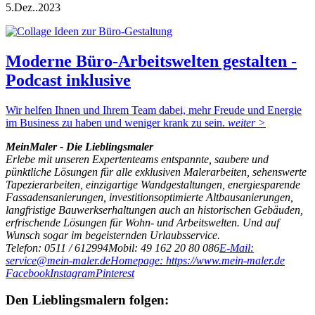
5.
Dez..
2023
Moderne Büro-Arbeitswelten gestalten -
Podcast inklusive
Wir helfen Ihnen und Ihrem Team dabei, mehr Freude und Energie
im Business zu haben und weniger krank zu sein.
weiter >
MeinMaler - Die Lieblingsmaler
Erlebe mit unseren Expertenteams entspannte, saubere und
pünktliche Lösungen für alle exklusiven Malerarbeiten, sehenswerte
Tapezierarbeiten, einzigartige Wandgestaltungen, energiesparende
Fassadensanierungen, investitionsoptimierte Altbausanierungen,
langfristige Bauwerkserhaltungen auch an historischen Gebäuden,
erfrischende Lösungen für Wohn- und Arbeitswelten. Und auf
Wunsch sogar im begeisternden Urlaubsservice.
Telefon: 0511 / 612994
Mobil: 49 162 20 80 086
E-Mail:
service@mein-maler.de
Homepage: https://www.mein-maler.de
Facebook
Instagram
Pinterest
Den Lieblingsmalern folgen: