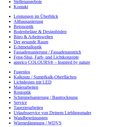
Stellenangebote
Kontakt
Leistungen im Überblick
Altbausanierung
Betonoptik
Bodenbeläge & Designböden
Büro & Arbeitswelten
Der gesunde Raum
Echtmetalloptik
Fassadensanierung / Fassadenanstrich
Feng-Shui, Farb- und Lichtkonzepte
apprico COLOURS® – Inspired by nature
Fugenlos
Kalkputz / Sumpfkalk-Oberflächen
Lichtdesign mit LED
Malerarbeiten
Rostoptik
Schimmelsanierung / Bautrocknung
Service
Tapezierarbeiten
Urlaubsservice von Deinem Lieblingsmaler
Wandbegrünungen
Wärmedämmung / WDVS