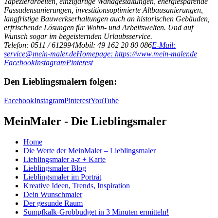
Tapezierarbeiten, einzigartige Wandgestaltungen, energiesparende
Fassadensanierungen, investitionsoptimierte Altbausanierungen,
langfristige Bauwerkserhaltungen auch an historischen Gebäuden,
erfrischende Lösungen für Wohn- und Arbeitswelten. Und auf
Wunsch sogar im begeisternden Urlaubsservice.
Telefon: 0511 / 612994
Mobil: 49 162 20 80 086
E-Mail:
service@mein-maler.de
Homepage: https://www.mein-maler.de
Facebook
Instagram
Pinterest
Den Lieblingsmalern folgen:
Facebook
Instagram
Pinterest
YouTube
MeinMaler - Die Lieblingsmaler
Home
Die Werte der MeinMaler – Lieblingsmaler
Lieblingsmaler a-z + Karte
Lieblingsmaler Blog
Lieblingsmaler im Porträt
Kreative Ideen, Trends, Inspiration
Dein Wunschmaler
Der gesunde Raum
Sumpfkalk-Grobbudget in 3 Minuten ermitteln!