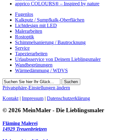
apprico COLOURS® – Inspired by nature
Fugenlos
Kalkputz / Sumpfkalk-Oberflächen
Lichtdesign mit LED
Malerarbeiten
Rostoptik
Schimmelsanierung / Bautrocknung
Service
Tapezierarbeiten
Urlaubsservice von Deinem Lieblingsmaler
Wandbegrünungen
Wärmedämmung / WDVS
Suchen
Privatsphäre-Einstellungen ändern
Kontakt
|
Impressum
|
Datenschutzerklärung
© 2026 MeinMaler - Die Lieblingsmaler
Fläming Malerei
14929 Treuenbrietzen