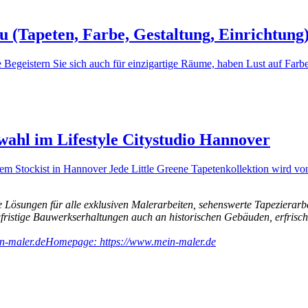
 (Tapeten, Farbe, Gestaltung, Einrichtung
 Begeistern Sie sich auch für einzigartige Räume, haben Lust auf Fa
wahl im Lifestyle Citystudio Hannover
hrem Stockist in Hannover Jede Little Greene Tapetenkollektion wird v
 Lösungen für alle exklusiven Malerarbeiten, sehenswerte Tapezierarb
ngfristige Bauwerkserhaltungen auch an historischen Gebäuden, erfri
n-maler.de
Homepage: https://www.mein-maler.de