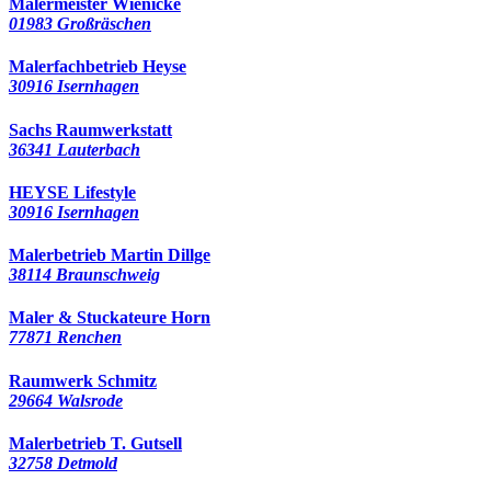
Malermeister Wienicke
01983 Großräschen
Malerfachbetrieb Heyse
30916 Isernhagen
Sachs Raumwerkstatt
36341 Lauterbach
HEYSE Lifestyle
30916 Isernhagen
Malerbetrieb Martin Dillge
38114 Braunschweig
Maler & Stuckateure Horn
77871 Renchen
Raumwerk Schmitz
29664 Walsrode
Malerbetrieb T. Gutsell
32758 Detmold