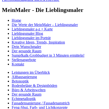
MeinMaler - Die Lieblingsmaler
Home
Die Werte der MeinMaler – Lieblingsmaler
Lieblingsmaler a-z + Karte
Lieblingsmaler Blog
Lieblingsmaler im Porträt
Kreative Ideen, Trends, Inspiration
Dein Wunschmaler
Der gesunde Raum
Sumpfkalk-Grobbudget in 3 Minuten ermitteln!
Stellenangebote
Kontakt
Leistungen im Überblick
Altbausanierung
Betonoptik
Bodenbeläge & Designböden
Büro & Arbeitswelten
Der gesunde Raum
Echtmetalloptik
Fassadensanierung / Fassadenanstrich
Feng-Shui, Farb- und Lichtkonzepte