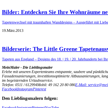
Bilder: Entdecken Sie Ihre Wohnräume neu
Tapetenwechsel mit traumhaften Wanddesigns – Ausgeführt mit Liebe
19.
März.
2013
Bilderserie: The Little Greene Tapetenaus
Tapeten aus England – Designs des 18. | 19. | 20. Jahrhunderts bei I
MeinMaler - Die Lieblingsmaler
Erlebe mit unseren Expertenteams entspannte, saubere und pünktliche
Fassadensanierungen, investitionsoptimierte Altbausanierungen, la
im begeisternden Urlaubsservice.
Telefon: 0511 / 612994
Mobil: 49 162 20 80 086
E-Mail: service@mei
Facebook
Instagram
Pinterest
Den Lieblingsmalern folgen:
Facebook
Instagram
Pinterest
YouTube