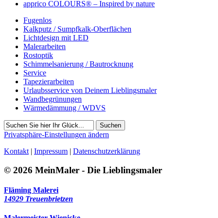
apprico COLOURS® – Inspired by nature
Fugenlos
Kalkputz / Sumpfkalk-Oberflächen
Lichtdesign mit LED
Malerarbeiten
Rostoptik
Schimmelsanierung / Bautrocknung
Service
Tapezierarbeiten
Urlaubsservice von Deinem Lieblingsmaler
Wandbegrünungen
Wärmedämmung / WDVS
Suchen
Privatsphäre-Einstellungen ändern
Kontakt
|
Impressum
|
Datenschutzerklärung
© 2026 MeinMaler - Die Lieblingsmaler
Fläming Malerei
14929 Treuenbrietzen
Malermeister Wienicke