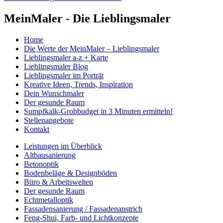
MeinMaler - Die Lieblingsmaler
Home
Die Werte der MeinMaler – Lieblingsmaler
Lieblingsmaler a-z + Karte
Lieblingsmaler Blog
Lieblingsmaler im Porträt
Kreative Ideen, Trends, Inspiration
Dein Wunschmaler
Der gesunde Raum
Sumpfkalk-Grobbudget in 3 Minuten ermitteln!
Stellenangebote
Kontakt
Leistungen im Überblick
Altbausanierung
Betonoptik
Bodenbeläge & Designböden
Büro & Arbeitswelten
Der gesunde Raum
Echtmetalloptik
Fassadensanierung / Fassadenanstrich
Feng-Shui, Farb- und Lichtkonzepte