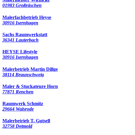
01983 Großräschen
Malerfachbetrieb Heyse
30916 Isernhagen
Sachs Raumwerkstatt
36341 Lauterbach
HEYSE Lifestyle
30916 Isernhagen
Malerbetrieb Martin Dillge
38114 Braunschweig
Maler & Stuckateure Horn
77871 Renchen
Raumwerk Schmitz
29664 Walsrode
Malerbetrieb T. Gutsell
32758 Detmold