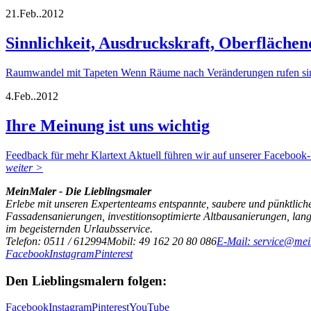
21.
Feb..
2012
Sinnlichkeit, Ausdruckskraft, Oberfläch
Raumwandel mit Tapeten Wenn Räume nach Veränderungen rufen sind 
4.
Feb..
2012
Ihre Meinung ist uns wichtig
Feedback für mehr Klartext Aktuell führen wir auf unserer Facebook-
weiter >
MeinMaler - Die Lieblingsmaler
Erlebe mit unseren Expertenteams entspannte, saubere und pünktliche
Fassadensanierungen, investitionsoptimierte Altbausanierungen, la
im begeisternden Urlaubsservice.
Telefon: 0511 / 612994
Mobil: 49 162 20 80 086
E-Mail: service@mei
Facebook
Instagram
Pinterest
Den Lieblingsmalern folgen:
Facebook
Instagram
Pinterest
YouTube