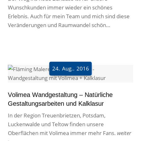
Wunschkunden immer wieder ein schönes
Die Werte der MeinMaler – Lieblingsmaler
Erlebnis. Auch für mein Team und mich sind diese
Veränderungen und Raumwandel schön
MeinMaler Insights
anzusehen. Wir lieben unseren Beruf und heute
Kontakt
zeigen wir Ihnen einige Bilder von einem
Malerprojekt in Stahnsdorf.
weiter >
Partner werden
24.
Aug..
2016
Navigation schließen
Volimea Wandgestaltung – Natürliche
Gestaltungsarbeiten und Kalklasur
In der Region Treuenbrietzen, Potsdam,
Luckenwalde und Teltow finden unsere
Oberflächen mit Volimea immer mehr Fans.
weiter