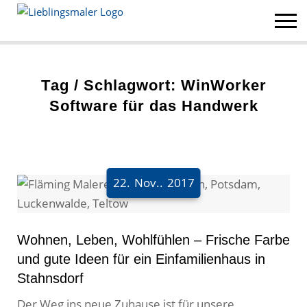
Home
Blog
Tag / Schlagwort: WinWorker
Software für das Handwerk
Leistungen
Lieblingsmaler a-z
Alle Lieblingsmaler
22.
Nov..
2017
Standorte der Lieblingsmaler
Lieblingsmaler im Porträt
Wohnen, Leben, Wohlfühlen – Frische Farbe
und gute Ideen für ein Einfamilienhaus in
MeinMaler Stellenangebote
Stahnsdorf
So arbeitet ein moderner Malerbetrieb
Der Weg ins neue Zuhause ist für unsere