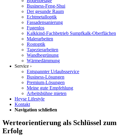
Bodenbeläge
Business-Feng-Shui
Der gesunde Raum
Echtmetalloptik
Fassadensanierung
Fugenlos
Kalkkind-Fachbetrieb Sumpfkalk-Oberflächen
Malerarbeiten
Rostoptik
Tapezierarbeiten
Wandbegrünung
Wärmedämmung
Service ›
Entspannter Urlaubsservice
Business-Lösungen
Premium-Lösungen
Meine gute Empfehlung
Arbeitsbühne mieten
Heyse Lifestyle
Kontakt
Navigation schließen
Werteorientierung als Schlüssel zum
Erfolg