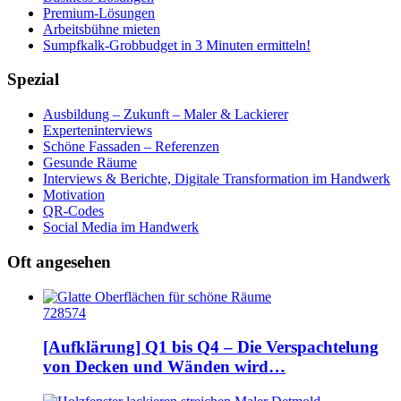
Premium-Lösungen
Arbeitsbühne mieten
Sumpfkalk-Grobbudget in 3 Minuten ermitteln!
Spezial
Ausbildung – Zukunft – Maler & Lackierer
Experteninterviews
Schöne Fassaden – Referenzen
Gesunde Räume
Interviews & Berichte, Digitale Transformation im Handwerk
Motivation
QR-Codes
Social Media im Handwerk
Oft angesehen
728574
[Aufklärung] Q1 bis Q4 – Die Verspachtelung
von Decken und Wänden wird…