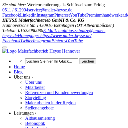
Sie sind hier:
Werteorientierung als Schlüssel zum Erfolg
0511 / 612994
service@maler-heyse.de
Facebook
LinkedIn
Instagram
Pinterest
YouTube
Premiumhandwerker.d
HEYSE Malerfachbetrieb GmbH & Co. KG
Hannoversche Str. 14
30916
Isernhagen (OT Altwarmbüchen)
Telefon: 01622080086
E-Mail: matthias.schultze@maler-
heyse.de
Homepage: https://www.maler-heyse.de/
Facebook
Twitter
Instagram
Pinterest
YouTube
Suchen
Home
Blog
Über uns ›
Über uns
Mitarbeiter
Referenzen und Kundenbewertungen
Storytelling
Malerarbeiten in der Region
Stellenangebote
Leistungen ›
Altbausanierung
Betonoptik