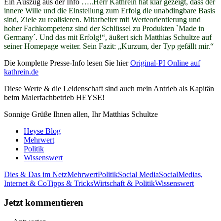
Ein Auszug aus der Info
…..Herr Kathrein hat klar gezeigt, dass der
innere Wille und die Einstellung zum Erfolg die unabdingbare Basis
sind, Ziele zu realisieren. Mitarbeiter mit Werteorientierung und
hoher Fachkompetenz sind der Schlüssel zu Produkten `Made in
Germany´. Und das mit Erfolg!“, äußert sich Matthias Schultze auf
seiner Homepage weiter. Sein Fazit: „Kurzum, der Typ gefällt mir.“
Die komplette Presse-Info lesen Sie hier
Original-PI Online auf
kathrein.de
Diese Werte & die Leidenschaft sind auch mein Antrieb als Kapitän
beim Malerfachbetrieb HEYSE!
Sonnige Grüße Ihnen allen, Ihr Matthias Schultze
Heyse Blog
Mehrwert
Politik
Wissenswert
Dies & Das im Netz
Mehrwert
Politik
Social Media
SocialMedias,
Internet & Co
Tipps & Tricks
Wirtschaft & Politik
Wissenswert
Jetzt kommentieren