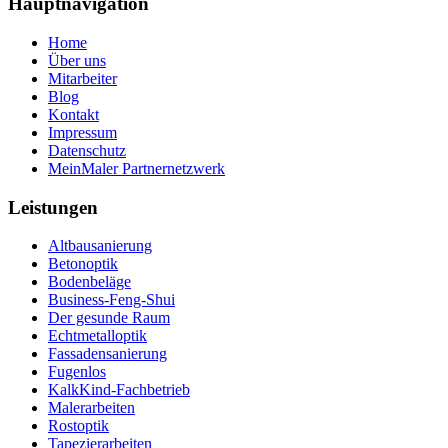
Hauptnavigation
Home
Über uns
Mitarbeiter
Blog
Kontakt
Impressum
Datenschutz
MeinMaler Partnernetzwerk
Leistungen
Altbausanierung
Betonoptik
Bodenbeläge
Business-Feng-Shui
Der gesunde Raum
Echtmetalloptik
Fassadensanierung
Fugenlos
KalkKind-Fachbetrieb
Malerarbeiten
Rostoptik
Tapezierarbeiten