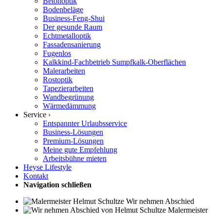
Betonoptik
Bodenbeläge
Business-Feng-Shui
Der gesunde Raum
Echtmetalloptik
Fassadensanierung
Fugenlos
Kalkkind-Fachbetrieb Sumpfkalk-Oberflächen
Malerarbeiten
Rostoptik
Tapezierarbeiten
Wandbegrünung
Wärmedämmung
Service ›
Entspannter Urlaubsservice
Business-Lösungen
Premium-Lösungen
Meine gute Empfehlung
Arbeitsbühne mieten
Heyse Lifestyle
Kontakt
Navigation schließen