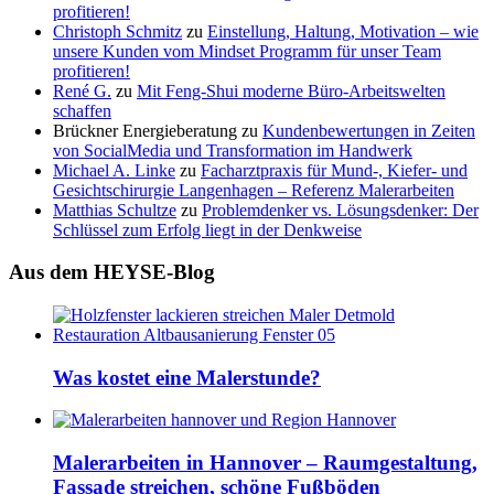
profitieren!
Christoph Schmitz
zu
Einstellung, Haltung, Motivation – wie
unsere Kunden vom Mindset Programm für unser Team
profitieren!
René G.
zu
Mit Feng-Shui moderne Büro-Arbeitswelten
schaffen
Brückner Energieberatung
zu
Kundenbewertungen in Zeiten
von SocialMedia und Transformation im Handwerk
Michael A. Linke
zu
Facharztpraxis für Mund-, Kiefer- und
Gesichtschirurgie Langenhagen – Referenz Malerarbeiten
Matthias Schultze
zu
Problemdenker vs. Lösungsdenker: Der
Schlüssel zum Erfolg liegt in der Denkweise
Aus dem HEYSE-Blog
Was kostet eine Malerstunde?
Malerarbeiten in Hannover – Raumgestaltung,
Fassade streichen, schöne Fußböden