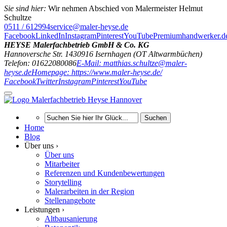
Sie sind hier:
Wir nehmen Abschied von Malermeister Helmut
Schultze
0511 / 612994
service@maler-heyse.de
Facebook
LinkedIn
Instagram
Pinterest
YouTube
Premiumhandwerker.d
HEYSE Malerfachbetrieb GmbH & Co. KG
Hannoversche Str. 14
30916
Isernhagen (OT Altwarmbüchen)
Telefon: 01622080086
E-Mail: matthias.schultze@maler-
heyse.de
Homepage: https://www.maler-heyse.de/
Facebook
Twitter
Instagram
Pinterest
YouTube
Suchen
Home
Blog
Über uns ›
Über uns
Mitarbeiter
Referenzen und Kundenbewertungen
Storytelling
Malerarbeiten in der Region
Stellenangebote
Leistungen ›
Altbausanierung