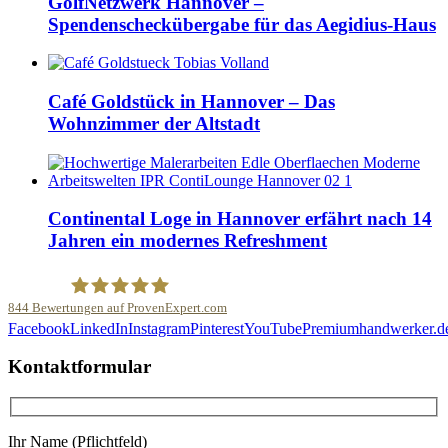
GolfNetzwerk Hannover –
Spendenscheckübergabe für das Aegidius-Haus
Café Goldstück in Hannover – Das
Wohnzimmer der Altstadt
Continental Loge in Hannover erfährt nach 14
Jahren ein modernes Refreshment
844
Bewertungen auf ProvenExpert.com
Facebook
LinkedIn
Instagram
Pinterest
YouTube
Premiumhandwerker.d
Malerfachbetrieb HEYSE GmbH & Co.KG
Kontaktformular
Ihr Name (Pflichtfeld)