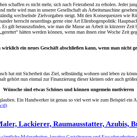
 schaffen es nicht mehr, sich nach Feierabend zu erholen. Jeder junge 
nd mehr wird man in unserer Gesellschaft als Arbeitsmaschine gesehen.
 ständig wechselnde Zielvorgaben steigt. Mit den Konsequenzen wie R
nander herrscht neuerdings gerne eine Art Ellenbogenpolitik: Hauptsach
. Es gilt herauszufinden, wie man die Masse an Arbeit in kürzerer Zei
h „gerettet“ hätten werden können, wenn man ihnen eine Woche Zeit ge
 wirklich ein neues Geschäft abschließen kann, wenn man nicht g
ensch hat mit Sicherheit das Ziel, selbständig wohnen und leben zu könn
alt gehört nun einmal zur Finanzierung dieser kleinen oder auch größ
Wünsche sind etwas Schönes und können ungemein motivieren
aler, Lackierer, Raumausstatter, Azubis, 
r sämtliche Malerarbeiten, kreative Gestaltungen und Fassadenarbeiten 