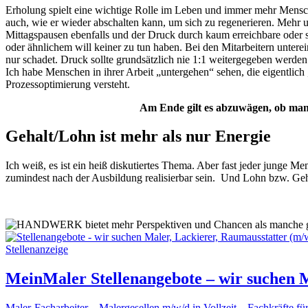
Erholung spielt eine wichtige Rolle im Leben und immer mehr Menschen
auch, wie er wieder abschalten kann, um sich zu regenerieren. Mehr u
Mittagspausen ebenfalls und der Druck durch kaum erreichbare oder
oder ähnlichem will keiner zu tun haben. Bei den Mitarbeitern unterei
nur schadet. Druck sollte grundsätzlich nie 1:1 weitergegeben werden
Ich habe Menschen in ihrer Arbeit „untergehen“ sehen, die eigentlic
Prozessoptimierung versteht.
Am Ende gilt es abzuwägen, ob man
Gehalt/Lohn ist mehr als nur Energie
Ich weiß, es ist ein heiß diskutiertes Thema. Aber fast jeder junge M
zumindest nach der Ausbildung realisierbar sein. Und Lohn bzw. Geh
Stellenanzeige
MeinMaler Stellenangebote – wir suchen M
Maler-Facharbeiter – Malergesellen m/w/d in Vollzeit – Fachkräfte fü