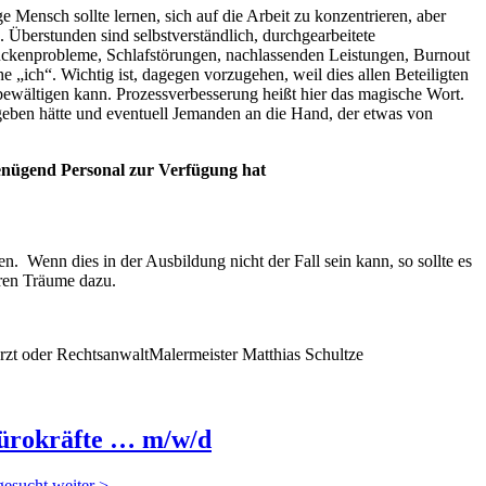
Mensch sollte lernen, sich auf die Arbeit zu konzentrieren, aber
 Überstunden sind selbstverständlich, durchgearbeitete
ückenprobleme, Schlafstörungen, nachlassenden Leistungen, Burnout
e „ich“. Wichtig ist, dagegen vorzugehen, weil dies allen Beteiligten
t bewältigen kann. Prozessverbesserung heißt hier das magische Wort.
geben hätte und eventuell Jemanden an die Hand, der etwas von
enügend Personal zur Verfügung hat
en. Wenn dies in der Ausbildung nicht der Fall sein kann, so sollte es
eren Träume dazu.
Bürokräfte … m/w/d
gesucht weiter >