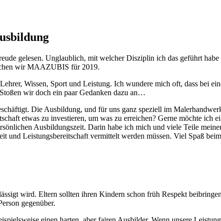
usbildung
ude gelesen. Unglaublich, mit welcher Disziplin ich das geführt hab
 suchen wir MAAZUBIS für 2019.
 Lehrer, Wissen, Sport und Leistung. Ich wundere mich oft, dass bei ei
? Stoßen wir doch ein paar Gedanken dazu an…
äftigt. Die Ausbildung, und für uns ganz speziell im Malerhandwerk, 
tschaft etwas zu investieren, um was zu erreichen? Gerne möchte ich e
persönlichen Ausbildungszeit. Darin habe ich mich und viele Teile mein
eit und Leistungsbereitschaft vermittelt werden müssen. Viel Spaß be
lässigt wird. Eltern sollten ihren Kindern schon früh Respekt beibring
Person gegenüber.
eispielsweise einen harten, aber fairen Ausbilder. Wenn unsere Leistun