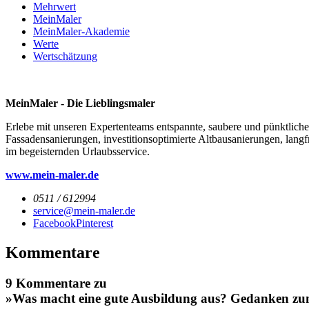
Mehrwert
MeinMaler
MeinMaler-Akademie
Werte
Wertschätzung
MeinMaler - Die Lieblingsmaler
Erlebe mit unseren Expertenteams entspannte, saubere und pünktliche
Fassadensanierungen, investitionsoptimierte Altbausanierungen, lan
im begeisternden Urlaubsservice.
www.mein-maler.de
0511 / 612994
service@mein-maler.de
Facebook
Pinterest
Kommentare
9 Kommentare zu
»Was macht eine gute Ausbildung aus? Gedanken z