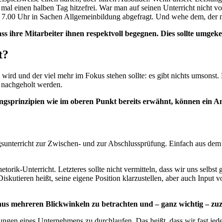
 mal einen halben Tag hitzefrei. War man auf seinen Unterricht nicht vo
m 7.00 Uhr in Sachen Allgemeinbildung abgefragt. Und wehe dem, der 
ss ihre Mitarbeiter ihnen respektvoll begegnen. Dies sollte umgeke
t?
 wird und der viel mehr im Fokus stehen sollte: es gibt nichts umsonst
t nachgeholt werden.
gsprinzipien wie im oberen Punkt bereits erwähnt, können ein An
sunterricht zur Zwischen- und zur Abschlussprüfung. Einfach aus dem 
rik-Unterricht. Letzteres sollte nicht vermitteln, dass wir uns selbst 
 Diskutieren heißt, seine eigene Position klarzustellen, aber auch Inp
aus mehreren Blickwinkeln zu betrachten und – ganz wichtig – z
lungen eines Unternehmens zu durchlaufen. Das heißt, dass wir fast je