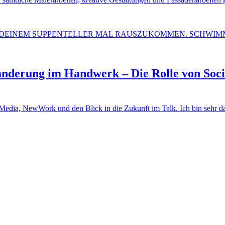
änderung im Handwerk – Die Rolle von Soc
 Media, NewWork und den Blick in die Zukunft im Talk. Ich bin sehr d