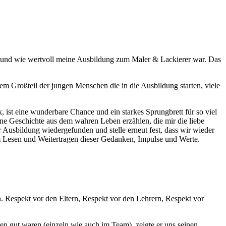
e und wie wertvoll meine Ausbildung zum Maler & Lackierer war. Das
nem Großteil der jungen Menschen die in die Ausbildung starten, viele
ist eine wunderbare Chance und ein starkes Sprungbrett für so viel
ine Geschichte aus dem wahren Leben erzählen, die mir die liebe
er Ausbildung wiedergefunden und stelle erneut fest, dass wir wieder
im Lesen und Weitertragen dieser Gedanken, Impulse und Werte.
en. Respekt vor den Eltern, Respekt vor den Lehrern, Respekt vor
gen gut waren (
einzeln wie auch im Team
), zeigte er uns seinen