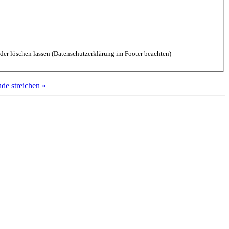
aten durch diese Website einverstanden. Kommentare kannst Du jederzeit wieder löschen lassen (Datenschutzerklärung im Footer beachten)
de streichen »