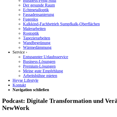
Business-Feng-Shui
Der gesunde Raum
Echtmetalloptik
Fassadensanierung
Fugenlos
Kalkkind-Fachbetrieb Sumpfkalk-Oberflächen
Malerarbeiten
Rostoptik
Tapezierarbeiten
Wandbegrünung
Wärmedämmung
Service ›
Entspannter Urlaubsservice
Business-Lösungen
Premium-Lösungen
Meine gute Empfehlung
Arbeitsbühne mieten
Heyse Lifestyle
Kontakt
Navigation schließen
Podcast: Digitale Transformation und Ver
NewWork