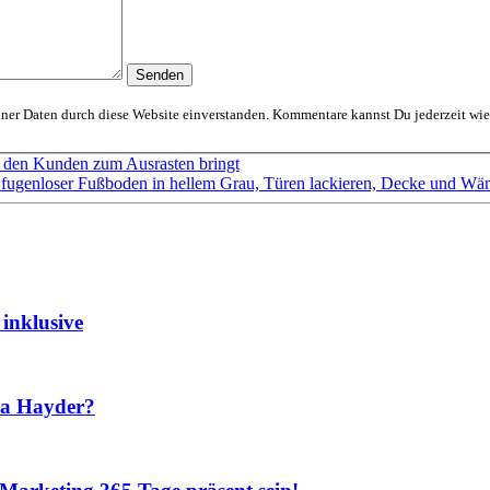
Mit dem Absenden erklärst Du Dich mit der Speicherung und Verarbeitung Deiner D
 den Kunden zum Ausrasten bringt
, fugenloser Fußboden in hellem Grau, Türen lackieren, Decke und Wän
inklusive
na Hayder?