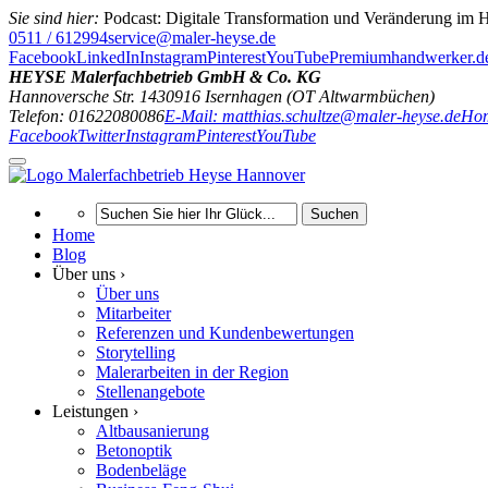
Sie sind hier:
Podcast: Digitale Transformation und Veränderung im
0511 / 612994
service@maler-heyse.de
Facebook
LinkedIn
Instagram
Pinterest
YouTube
Premiumhandwerker.d
HEYSE Malerfachbetrieb GmbH & Co. KG
Hannoversche Str. 14
30916
Isernhagen (OT Altwarmbüchen)
Telefon: 01622080086
E-Mail: matthias.schultze@maler-heyse.de
Hom
Facebook
Twitter
Instagram
Pinterest
YouTube
Suchen
Home
Blog
Über uns ›
Über uns
Mitarbeiter
Referenzen und Kundenbewertungen
Storytelling
Malerarbeiten in der Region
Stellenangebote
Leistungen ›
Altbausanierung
Betonoptik
Bodenbeläge