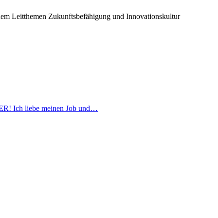
ch dem Leitthemen Zukunftsbefähigung und Innovationskultur
ABER! Ich liebe meinen Job und…