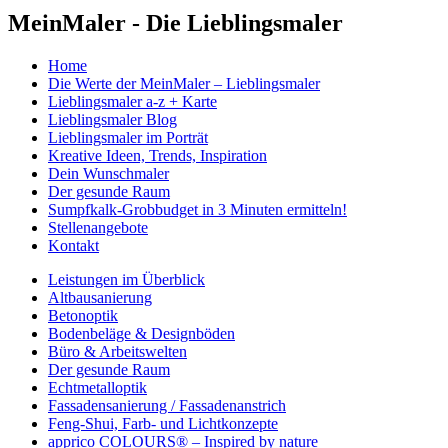
MeinMaler - Die Lieblingsmaler
Home
Die Werte der MeinMaler – Lieblingsmaler
Lieblingsmaler a-z + Karte
Lieblingsmaler Blog
Lieblingsmaler im Porträt
Kreative Ideen, Trends, Inspiration
Dein Wunschmaler
Der gesunde Raum
Sumpfkalk-Grobbudget in 3 Minuten ermitteln!
Stellenangebote
Kontakt
Leistungen im Überblick
Altbausanierung
Betonoptik
Bodenbeläge & Designböden
Büro & Arbeitswelten
Der gesunde Raum
Echtmetalloptik
Fassadensanierung / Fassadenanstrich
Feng-Shui, Farb- und Lichtkonzepte
apprico COLOURS® – Inspired by nature