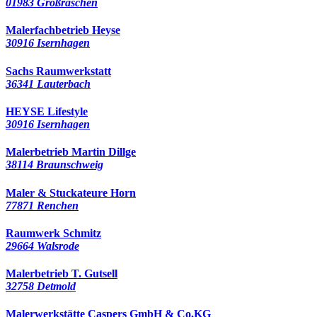
01983 Großräschen
Malerfachbetrieb Heyse
30916 Isernhagen
Sachs Raumwerkstatt
36341 Lauterbach
HEYSE Lifestyle
30916 Isernhagen
Malerbetrieb Martin Dillge
38114 Braunschweig
Maler & Stuckateure Horn
77871 Renchen
Raumwerk Schmitz
29664 Walsrode
Malerbetrieb T. Gutsell
32758 Detmold
Malerwerkstätte Caspers GmbH & Co.KG