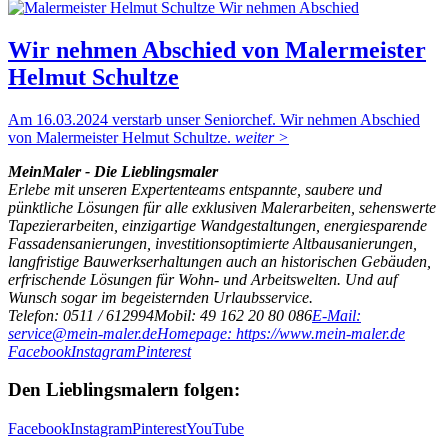
Wir nehmen Abschied von Malermeister
Helmut Schultze
Am 16.03.2024 verstarb unser Seniorchef. Wir nehmen Abschied
von Malermeister Helmut Schultze.
weiter >
MeinMaler - Die Lieblingsmaler
Erlebe mit unseren Expertenteams entspannte, saubere und
pünktliche Lösungen für alle exklusiven Malerarbeiten, sehenswerte
Tapezierarbeiten, einzigartige Wandgestaltungen, energiesparende
Fassadensanierungen, investitionsoptimierte Altbausanierungen,
langfristige Bauwerkserhaltungen auch an historischen Gebäuden,
erfrischende Lösungen für Wohn- und Arbeitswelten. Und auf
Wunsch sogar im begeisternden Urlaubsservice.
Telefon: 0511 / 612994
Mobil: 49 162 20 80 086
E-Mail:
service@mein-maler.de
Homepage: https://www.mein-maler.de
Facebook
Instagram
Pinterest
Den Lieblingsmalern folgen:
Facebook
Instagram
Pinterest
YouTube