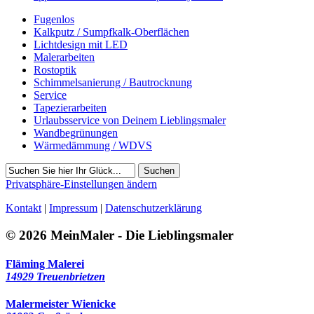
Fugenlos
Kalkputz / Sumpfkalk-Oberflächen
Lichtdesign mit LED
Malerarbeiten
Rostoptik
Schimmelsanierung / Bautrocknung
Service
Tapezierarbeiten
Urlaubsservice von Deinem Lieblingsmaler
Wandbegrünungen
Wärmedämmung / WDVS
Suchen
Privatsphäre-Einstellungen ändern
Kontakt
|
Impressum
|
Datenschutzerklärung
© 2026 MeinMaler - Die Lieblingsmaler
Fläming Malerei
14929 Treuenbrietzen
Malermeister Wienicke