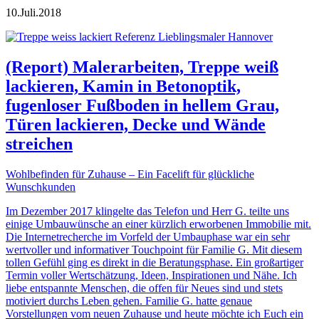
10.
Juli.
2018
(Report) Malerarbeiten, Treppe weiß
lackieren, Kamin in Betonoptik,
fugenloser Fußboden in hellem Grau,
Türen lackieren, Decke und Wände
streichen
Wohlbefinden für Zuhause – Ein Facelift für glückliche
Wunschkunden
Im Dezember 2017 klingelte das Telefon und Herr G. teilte uns
einige Umbauwünsche an einer kürzlich erworbenen Immobilie mit.
Die Internetrecherche im Vorfeld der Umbauphase war ein sehr
wertvoller und informativer Touchpoint für Familie G. Mit diesem
tollen Gefühl ging es direkt in die Beratungsphase. Ein großartiger
Termin voller Wertschätzung, Ideen, Inspirationen und Nähe. Ich
liebe entspannte Menschen, die offen für Neues sind und stets
motiviert durchs Leben gehen. Familie G. hatte genaue
Vorstellungen vom neuen Zuhause und heute möchte ich Euch ein