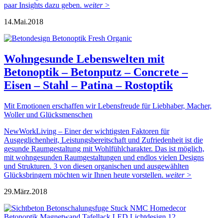
paar Insights dazu geben.
weiter >
14.
Mai.
2018
Wohngesunde Lebenswelten mit
Betonoptik – Betonputz – Concrete –
Eisen – Stahl – Patina – Rostoptik
Mit Emotionen erschaffen wir Lebensfreude für Liebhaber, Macher,
Woller und Glücksmenschen
NewWorkLiving – Einer der wichtigsten Faktoren für
Ausgeglichenheit, Leistungsbereitschaft und Zufriedenheit ist die
gesunde Raumgestaltung mit Wohlfühlcharakter. Das ist möglich,
mit wohngesunden Raumgestaltungen und endlos vielen Designs
und Strukturen. 3 von diesen organischen und ausgewählten
Glücksbringern möchten wir Ihnen heute vorstellen.
weiter >
29.
März.
2018