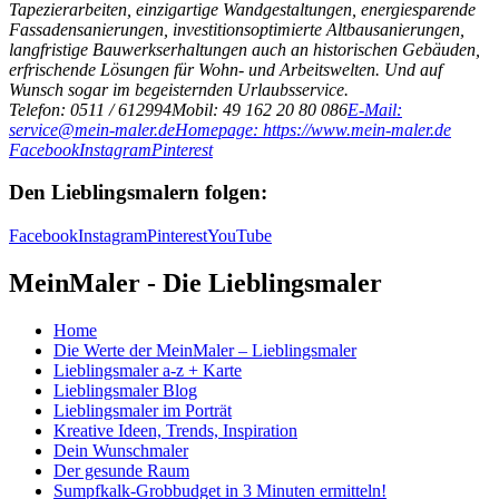
Tapezierarbeiten, einzigartige Wandgestaltungen, energiesparende
Fassadensanierungen, investitionsoptimierte Altbausanierungen,
langfristige Bauwerkserhaltungen auch an historischen Gebäuden,
erfrischende Lösungen für Wohn- und Arbeitswelten. Und auf
Wunsch sogar im begeisternden Urlaubsservice.
Telefon: 0511 / 612994
Mobil: 49 162 20 80 086
E-Mail:
service@mein-maler.de
Homepage: https://www.mein-maler.de
Facebook
Instagram
Pinterest
Den Lieblingsmalern folgen:
Facebook
Instagram
Pinterest
YouTube
MeinMaler - Die Lieblingsmaler
Home
Die Werte der MeinMaler – Lieblingsmaler
Lieblingsmaler a-z + Karte
Lieblingsmaler Blog
Lieblingsmaler im Porträt
Kreative Ideen, Trends, Inspiration
Dein Wunschmaler
Der gesunde Raum
Sumpfkalk-Grobbudget in 3 Minuten ermitteln!