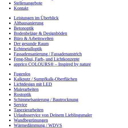
Stellenangebote
Kontakt
Leistungen im Überblick
Altbausanierung
Betonoptik
Bodenbeläge & Designböden
Büro & Arbeitswelten
Der gesunde Raum
Echtmetalloptik
Fassadensanierung / Fassadenanstrich
Feng-Shui, Farb- und Lichtkonzepte
apprico COLOURS® – Inspired by nature
Fugenlos
Kalkputz / Sumpfkalk-Oberflächen
Lichtdesign mit LED
Malerarbeiten
Rostoptik
Schimmelsanierung / Bautrocknung
Service
Tapezierarbeiten
Urlaubsservice von Deinem Lieblingsmaler
Wandbegrünungen
Wärmedämmung / WDVS