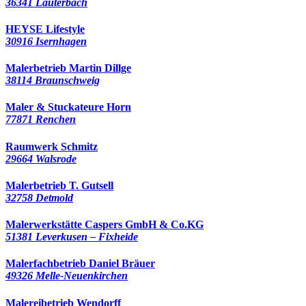
36341 Lauterbach
HEYSE Lifestyle
30916 Isernhagen
Malerbetrieb Martin Dillge
38114 Braunschweig
Maler & Stuckateure Horn
77871 Renchen
Raumwerk Schmitz
29664 Walsrode
Malerbetrieb T. Gutsell
32758 Detmold
Malerwerkstätte Caspers GmbH & Co.KG
51381 Leverkusen – Fixheide
Malerfachbetrieb Daniel Bräuer
49326 Melle-Neuenkirchen
Malereibetrieb Wendorff