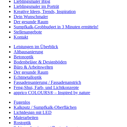
Lieblingsmaler Blog
Lieblingsmaler im Porträt
Kreative Ideen, Trends, Inspiration
Dein Wunschmaler
Der gesunde Raum
Sumpfkalk-Grobbudget in 3 Minuten ermitteln!
Stellenangebote
Kontakt
Leistungen im Überblick
Altbausanierung
Betonoptik
Bodenbeläge & Designböden
Büro & Arbeitswelten
Der gesunde Raum
Echtmetalloptik
Fassadensanierung / Fassadenanstrich
Feng-Shui, Farb- und Lichtkonzepte
apprico COLOURS® – Inspired by nature
Fugenlos
Kalkputz / Sumpfkalk-Oberflächen
Lichtdesign mit LED
Malerarbeiten
Rostoptik