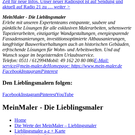
Zeit für neue Infos. Unser neuer Radiospot ist auf Sendung und
aktuell auf Radio 21 zu …
weiter >
MeinMaler - Die Lieblingsmaler
Erlebe mit unseren Expertenteams entspannte, saubere und
pünktliche Lösungen für alle exklusiven Malerarbeiten, sehenswerte
Tapezierarbeiten, einzigartige Wandgestaltungen, energiesparende
Fassadensanierungen, investitionsoptimierte Altbausanierungen,
langfristige Bauwerkserhaltungen auch an historischen Gebäuden,
erfrischende Lösungen für Wohn- und Arbeitswelten. Und auf
Wunsch sogar im begeisternden Urlaubsservice.
Telefon: 0511 / 612994
Mobil: 49 162 20 80 086
E-Mail:
service@mein-maler.de
Homepage: https://www.mein-maler.de
Facebook
Instagram
Pinterest
Den Lieblingsmalern folgen:
Facebook
Instagram
Pinterest
YouTube
MeinMaler - Die Lieblingsmaler
Home
Die Werte der MeinMaler – Lieblingsmaler
Lieblingsmaler a-z + Karte