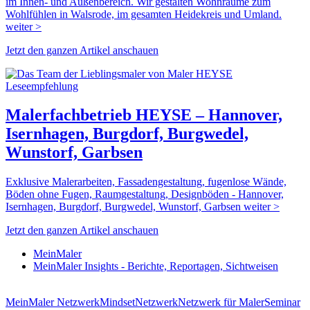
im Innen- und Außenbereich. Wir gestalten Wohnräume zum
Wohlfühlen in Walsrode, im gesamten Heidekreis und Umland.
weiter >
Jetzt den ganzen Artikel anschauen
Leseempfehlung
Malerfachbetrieb HEYSE – Hannover,
Isernhagen, Burgdorf, Burgwedel,
Wunstorf, Garbsen
Exklusive Malerarbeiten, Fassadengestaltung, fugenlose Wände,
Böden ohne Fugen, Raumgestaltung, Designböden - Hannover,
Isernhagen, Burgdorf, Burgwedel, Wunstorf, Garbsen weiter >
Jetzt den ganzen Artikel anschauen
MeinMaler
MeinMaler Insights - Berichte, Reportagen, Sichtweisen
MeinMaler Netzwerk
Mindset
Netzwerk
Netzwerk für Maler
Seminar