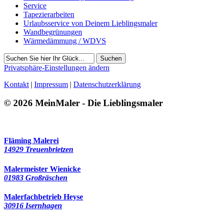
Service
Tapezierarbeiten
Urlaubsservice von Deinem Lieblingsmaler
Wandbegrünungen
Wärmedämmung / WDVS
Suchen
Privatsphäre-Einstellungen ändern
Kontakt
|
Impressum
|
Datenschutzerklärung
© 2026 MeinMaler - Die Lieblingsmaler
2252 Besucher seit September 2025
Fläming Malerei
14929 Treuenbrietzen
Malermeister Wienicke
01983 Großräschen
Malerfachbetrieb Heyse
30916 Isernhagen