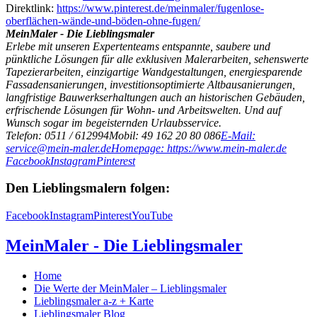
Direktlink:
https://www.pinterest.de/meinmaler/fugenlose-
oberflächen-wände-und-böden-ohne-fugen/
MeinMaler - Die Lieblingsmaler
Erlebe mit unseren Expertenteams entspannte, saubere und
pünktliche Lösungen für alle exklusiven Malerarbeiten, sehenswerte
Tapezierarbeiten, einzigartige Wandgestaltungen, energiesparende
Fassadensanierungen, investitionsoptimierte Altbausanierungen,
langfristige Bauwerkserhaltungen auch an historischen Gebäuden,
erfrischende Lösungen für Wohn- und Arbeitswelten. Und auf
Wunsch sogar im begeisternden Urlaubsservice.
Telefon: 0511 / 612994
Mobil: 49 162 20 80 086
E-Mail:
service@mein-maler.de
Homepage: https://www.mein-maler.de
Facebook
Instagram
Pinterest
Den Lieblingsmalern folgen:
Facebook
Instagram
Pinterest
YouTube
MeinMaler - Die Lieblingsmaler
Home
Die Werte der MeinMaler – Lieblingsmaler
Lieblingsmaler a-z + Karte
Lieblingsmaler Blog