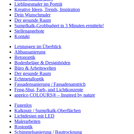
Lieblingsmaler im Porträt
Kreative Ideen, Trends, Inspiration
Dein Wunschmaler
Der gesunde Raum
Sumpfkalk-Grobbudget in 3 Minuten ermitteln!
Stellenangebote
Kontakt
Leistungen im Überblick
Altbausanierung
Betonoptik
Bodenbeläge & Designböden
Büro & Arbeitswelten
Der gesunde Raum
Echtmetalloptik
Fassadensanierung / Fassadenanstrich
Feng-Shui, Farb- und Lichtkonzepte
apprico COLOURS® – Inspired by nature
Fugenlos
Kalkputz / Sumpfkalk-Oberflächen
Lichtdesign mit LED
Malerarbeiten
Rostoptik
Schimmelsanierung / Bautrocknung