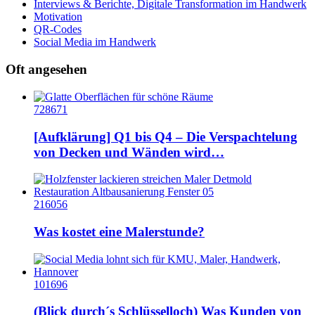
Interviews & Berichte, Digitale Transformation im Handwerk
Motivation
QR-Codes
Social Media im Handwerk
Oft angesehen
728671
[Aufklärung] Q1 bis Q4 – Die Verspachtelung
von Decken und Wänden wird…
216056
Was kostet eine Malerstunde?
101696
(Blick durch´s Schlüsselloch) Was Kunden von