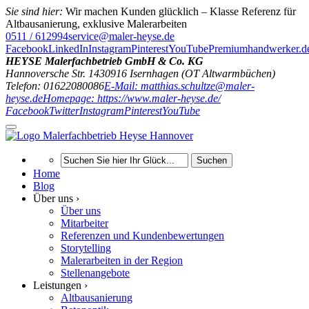
Sie sind hier:
Wir machen Kunden glücklich – Klasse Referenz für
Altbausanierung, exklusive Malerarbeiten
0511 / 612994
service@maler-heyse.de
Facebook
LinkedIn
Instagram
Pinterest
YouTube
Premiumhandwerker.d
HEYSE Malerfachbetrieb GmbH & Co. KG
Hannoversche Str. 14
30916
Isernhagen (OT Altwarmbüchen)
Telefon: 01622080086
E-Mail: matthias.schultze@maler-
heyse.de
Homepage: https://www.maler-heyse.de/
Facebook
Twitter
Instagram
Pinterest
YouTube
Suchen
Home
Blog
Über uns ›
Über uns
Mitarbeiter
Referenzen und Kundenbewertungen
Storytelling
Malerarbeiten in der Region
Stellenangebote
Leistungen ›
Altbausanierung