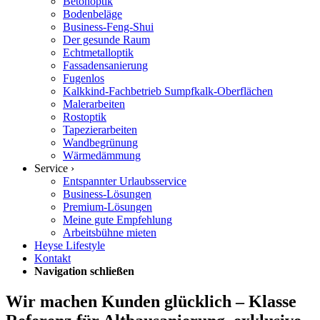
Betonoptik
Bodenbeläge
Business-Feng-Shui
Der gesunde Raum
Echtmetalloptik
Fassadensanierung
Fugenlos
Kalkkind-Fachbetrieb Sumpfkalk-Oberflächen
Malerarbeiten
Rostoptik
Tapezierarbeiten
Wandbegrünung
Wärmedämmung
Service ›
Entspannter Urlaubsservice
Business-Lösungen
Premium-Lösungen
Meine gute Empfehlung
Arbeitsbühne mieten
Heyse Lifestyle
Kontakt
Navigation schließen
Wir machen Kunden glücklich – Klasse