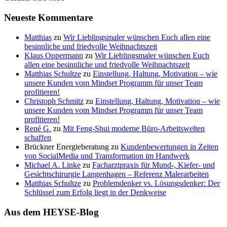
Neueste Kommentare
Matthias
zu
Wir Lieblingsmaler wünschen Euch allen eine
besinnliche und friedvolle Weihnachtszeit
Klaus Oppermann
zu
Wir Lieblingsmaler wünschen Euch
allen eine besinnliche und friedvolle Weihnachtszeit
Matthias Schultze
zu
Einstellung, Haltung, Motivation – wie
unsere Kunden vom Mindset Programm für unser Team
profitieren!
Christoph Schmitz
zu
Einstellung, Haltung, Motivation – wie
unsere Kunden vom Mindset Programm für unser Team
profitieren!
René G.
zu
Mit Feng-Shui moderne Büro-Arbeitswelten
schaffen
Brückner Energieberatung
zu
Kundenbewertungen in Zeiten
von SocialMedia und Transformation im Handwerk
Michael A. Linke
zu
Facharztpraxis für Mund-, Kiefer- und
Gesichtschirurgie Langenhagen – Referenz Malerarbeiten
Matthias Schultze
zu
Problemdenker vs. Lösungsdenker: Der
Schlüssel zum Erfolg liegt in der Denkweise
Aus dem HEYSE-Blog