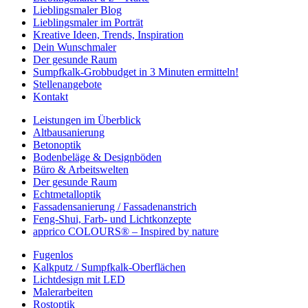
Lieblingsmaler Blog
Lieblingsmaler im Porträt
Kreative Ideen, Trends, Inspiration
Dein Wunschmaler
Der gesunde Raum
Sumpfkalk-Grobbudget in 3 Minuten ermitteln!
Stellenangebote
Kontakt
Leistungen im Überblick
Altbausanierung
Betonoptik
Bodenbeläge & Designböden
Büro & Arbeitswelten
Der gesunde Raum
Echtmetalloptik
Fassadensanierung / Fassadenanstrich
Feng-Shui, Farb- und Lichtkonzepte
apprico COLOURS® – Inspired by nature
Fugenlos
Kalkputz / Sumpfkalk-Oberflächen
Lichtdesign mit LED
Malerarbeiten
Rostoptik