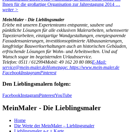
Ihnen für die großartige Organisation zur Jahrestagung 2014 …
weiter >
MeinMaler - Die Lieblingsmaler
Erlebe mit unseren Expertenteams entspannte, saubere und
pünktliche Lösungen für alle exklusiven Malerarbeiten, sehenswerte
Tapezierarbeiten, einzigartige Wandgestaltungen, energiesparende
Fassadensanierungen, investitionsoptimierte Altbausanierungen,
langfristige Bauwerkserhaltungen auch an historischen Gebäuden,
erfrischende Lösungen für Wohn- und Arbeitswelten. Und auf
Wunsch sogar im begeisternden Urlaubsservice.
Telefon: 0511 / 612994
Mobil: 49 162 20 80 086
E-Mail:
service@mein-maler.de
Homepage: https://www.mein-maler.de
Facebook
Instagram
Pinterest
Den Lieblingsmalern folgen:
Facebook
Instagram
Pinterest
YouTube
MeinMaler - Die Lieblingsmaler
Home
Die Werte der MeinMaler – Lieblingsmaler
Lieblingsmaler a-z + Karte