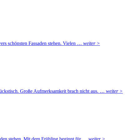
overs schönsten Fassaden stehen. Vielen …
weiter >
tückstisch. Große Aufmerksamkeit brach nicht aus. …
weiter >
saden stehen. Mit dem Frühling beginnt für …
weiter >