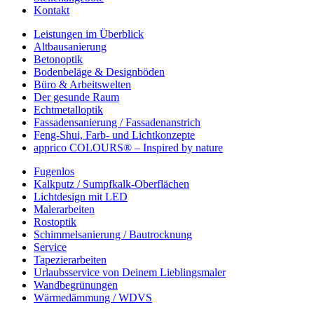
Kontakt
Leistungen im Überblick
Altbausanierung
Betonoptik
Bodenbeläge & Designböden
Büro & Arbeitswelten
Der gesunde Raum
Echtmetalloptik
Fassadensanierung / Fassadenanstrich
Feng-Shui, Farb- und Lichtkonzepte
apprico COLOURS® – Inspired by nature
Fugenlos
Kalkputz / Sumpfkalk-Oberflächen
Lichtdesign mit LED
Malerarbeiten
Rostoptik
Schimmelsanierung / Bautrocknung
Service
Tapezierarbeiten
Urlaubsservice von Deinem Lieblingsmaler
Wandbegrünungen
Wärmedämmung / WDVS