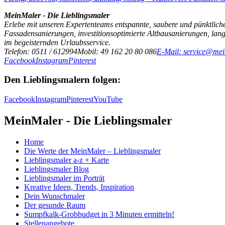
MeinMaler - Die Lieblingsmaler
Erlebe mit unseren Expertenteams entspannte, saubere und pünktliche
Fassadensanierungen, investitionsoptimierte Altbausanierungen, la
im begeisternden Urlaubsservice.
Telefon: 0511 / 612994
Mobil: 49 162 20 80 086
E-Mail: service@mei
Facebook
Instagram
Pinterest
Den Lieblingsmalern folgen:
Facebook
Instagram
Pinterest
YouTube
MeinMaler - Die Lieblingsmaler
Home
Die Werte der MeinMaler – Lieblingsmaler
Lieblingsmaler a-z + Karte
Lieblingsmaler Blog
Lieblingsmaler im Porträt
Kreative Ideen, Trends, Inspiration
Dein Wunschmaler
Der gesunde Raum
Sumpfkalk-Grobbudget in 3 Minuten ermitteln!
Stellenangebote