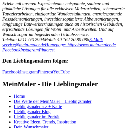
Erlebe mit unseren Expertenteams entspannte, saubere und
pünktliche Lösungen für alle exklusiven Malerarbeiten, sehenswerte
Tapezierarbeiten, einzigartige Wandgestaltungen, energiesparende
Fassadensanierungen, investitionsoptimierte Altbausanierungen,
langfristige Bauwerkserhaltungen auch an historischen Gebäuden,
erfrischende Lösungen für Wohn- und Arbeitswelten. Und auf
Wunsch sogar im begeisternden Urlaubsservice.
Telefon: 0511 / 612994
Mobil: 49 162 20 80 086
E-Mail:
service@mein-maler.de
Homepage: https://www.mein-maler.de
Facebook
Instagram
Pinterest
Den Lieblingsmalern folgen:
Facebook
Instagram
Pinterest
YouTube
MeinMaler - Die Lieblingsmaler
Home
Die Werte der MeinMaler – Lieblingsmaler
Lieblingsmaler a-z + Karte
Lieblingsmaler Blog
Lieblingsmaler im Porträt
Kreative Ideen, Trends, Inspiration
Dein Wunschmaler