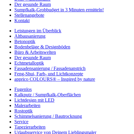
Der gesunde Raum
Sumpfkalk-Grobbudget in 3 Minuten ermitteln!
Stellenangebote
Kontakt
Leistungen im Überblick
Altbausanierung
Betonoptik
Bodenbeläge & Designböden
Büro & Arbeitswelten
Der gesunde Raum
Echtmetalloptik
Fassadensanierung / Fassadenanstrich
Feng-Shui, Farb- und Lichtkonzepte
apprico COLOURS® – Inspired by nature
Fugenlos
Kalkputz / Sumpfkalk-Oberflächen
Lichtdesign mit LED
Malerarbeiten
Rostoptik
Schimmelsanierung / Bautrocknung
Service
Tapezierarbeiten
Urlaubsservice von Deinem Lieblingsmaler