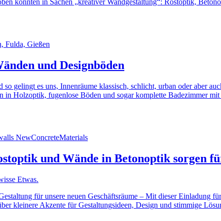
ben konnten in Sachen „kreativer Wandgestaltung“: Rostoptik, Betonop
 Wänden und Designböden
 so gelingt es uns, Innenräume klassisch, schlicht, urban oder aber auc
en in Holzoptik, fugenlose Böden und sogar komplette Badezimmer mi
ostoptik und Wände in Betonoptik sorgen fü
wisse Etwas.
Gestaltung für unsere neuen Geschäftsräume – Mit dieser Einladung fü
über kleinere Akzente für Gestaltungsideen, Design und stimmige Lö