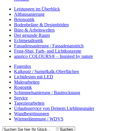
Leistungen im Überblick
Altbausanierung
Betonoptik
Bodenbeläge & Designböden
Büro & Arbeitswelten
Der gesunde Raum
Echtmetalloptik
Fassadensanierung / Fassadenanstrich
Feng-Shui, Farb- und Lichtkonzepte
apprico COLOURS® – Inspired by nature
Fugenlos
Kalkputz / Sumpfkalk-Oberflächen
Lichtdesign mit LED
Malerarbeiten
Rostoptik
Schimmelsanierung / Bautrocknung
Service
Tapezierarbeiten
Urlaubsservice von Deinem Lieblingsmaler
Wandbegrünungen
Wärmedämmung / WDVS
Suchen