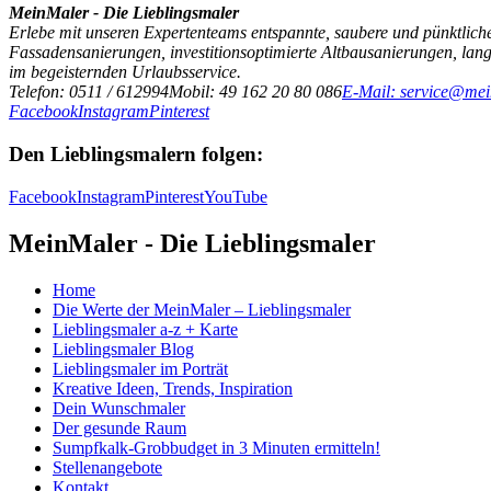
MeinMaler - Die Lieblingsmaler
Erlebe mit unseren Expertenteams entspannte, saubere und pünktliche
Fassadensanierungen, investitionsoptimierte Altbausanierungen, la
im begeisternden Urlaubsservice.
Telefon: 0511 / 612994
Mobil: 49 162 20 80 086
E-Mail: service@mei
Facebook
Instagram
Pinterest
Den Lieblingsmalern folgen:
Facebook
Instagram
Pinterest
YouTube
MeinMaler - Die Lieblingsmaler
Home
Die Werte der MeinMaler – Lieblingsmaler
Lieblingsmaler a-z + Karte
Lieblingsmaler Blog
Lieblingsmaler im Porträt
Kreative Ideen, Trends, Inspiration
Dein Wunschmaler
Der gesunde Raum
Sumpfkalk-Grobbudget in 3 Minuten ermitteln!
Stellenangebote
Kontakt