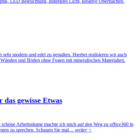
tik, LED Beleuchtung, indirektes Licht, kreative Oberflächen.
h sehr modern und edel zu gestalten. Hierbei realisieren wir auch
t Wänden und Böden ohne Fugen mit mineralischen Materialien.
r das gewisse Etwas
r schöne Arbeitsräume machte ich mich auf den Weg zu office360 in
sungen zu sprechen. Schauen Sie mal…
weiter >