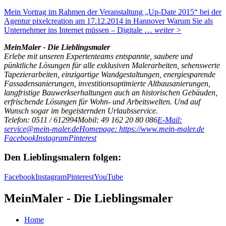
Mein Vortrag im Rahmen der Veranstaltung „Up-Date 2015“ bei der
Agentur pixelcreation am 17.12.2014 in Hannover Warum Sie als
Unternehmer ins Internet müssen – Digitale …
weiter >
MeinMaler - Die Lieblingsmaler
Erlebe mit unseren Expertenteams entspannte, saubere und
pünktliche Lösungen für alle exklusiven Malerarbeiten, sehenswerte
Tapezierarbeiten, einzigartige Wandgestaltungen, energiesparende
Fassadensanierungen, investitionsoptimierte Altbausanierungen,
langfristige Bauwerkserhaltungen auch an historischen Gebäuden,
erfrischende Lösungen für Wohn- und Arbeitswelten. Und auf
Wunsch sogar im begeisternden Urlaubsservice.
Telefon: 0511 / 612994
Mobil: 49 162 20 80 086
E-Mail:
service@mein-maler.de
Homepage: https://www.mein-maler.de
Facebook
Instagram
Pinterest
Den Lieblingsmalern folgen:
Facebook
Instagram
Pinterest
YouTube
MeinMaler - Die Lieblingsmaler
Home