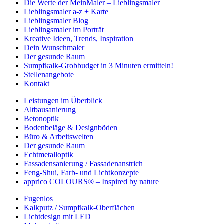
Die Werte der MeinMaler – Lieblingsmaler
Lieblingsmaler a-z + Karte
Lieblingsmaler Blog
Lieblingsmaler im Porträt
Kreative Ideen, Trends, Inspiration
Dein Wunschmaler
Der gesunde Raum
Sumpfkalk-Grobbudget in 3 Minuten ermitteln!
Stellenangebote
Kontakt
Leistungen im Überblick
Altbausanierung
Betonoptik
Bodenbeläge & Designböden
Büro & Arbeitswelten
Der gesunde Raum
Echtmetalloptik
Fassadensanierung / Fassadenanstrich
Feng-Shui, Farb- und Lichtkonzepte
apprico COLOURS® – Inspired by nature
Fugenlos
Kalkputz / Sumpfkalk-Oberflächen
Lichtdesign mit LED