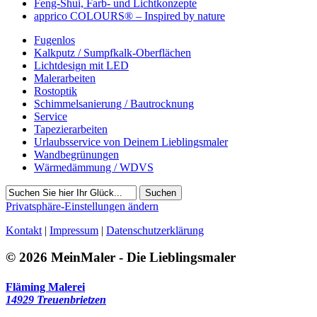
Feng-Shui, Farb- und Lichtkonzepte
apprico COLOURS® – Inspired by nature
Fugenlos
Kalkputz / Sumpfkalk-Oberflächen
Lichtdesign mit LED
Malerarbeiten
Rostoptik
Schimmelsanierung / Bautrocknung
Service
Tapezierarbeiten
Urlaubsservice von Deinem Lieblingsmaler
Wandbegrünungen
Wärmedämmung / WDVS
Suchen
Privatsphäre-Einstellungen ändern
Kontakt
|
Impressum
|
Datenschutzerklärung
© 2026 MeinMaler - Die Lieblingsmaler
Fläming Malerei
14929 Treuenbrietzen