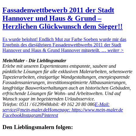
Fassadenwettbewerb 2011 der Stadt
Hannover und Haus & Grund –
Herzlichen Glückwunsch dem Sieger!!
Es wurde belohnt! Endlich Mut zur Farbe Soeben wurde mir das
Ergebnis des diesjährigen Fassadenwettbwerbs 2011 der Stadt
Hannover und Haus & Grund Hannover mitgeteilt. …
weiter >
MeinMaler - Die Lieblingsmaler
Erlebe mit unseren Expertenteams entspannte, saubere und
pünktliche Lösungen für alle exklusiven Malerarbeiten, sehenswerte
Tapezierarbeiten, einzigartige Wandgestaltungen, energiesparende
Fassadensanierungen, investitionsoptimierte Altbausanierungen,
langfristige Bauwerkserhaltungen auch an historischen Gebäuden,
erfrischende Lösungen für Wohn- und Arbeitswelten. Und auf
Wunsch sogar im begeisternden Urlaubsservice.
Telefon: 0511 / 612994
Mobil: 49 162 20 80 086
E-Mail:
service@mein-maler.de
Homepage: https://www.mein-maler.de
Facebook
Instagram
Pinterest
Den Lieblingsmalern folgen: