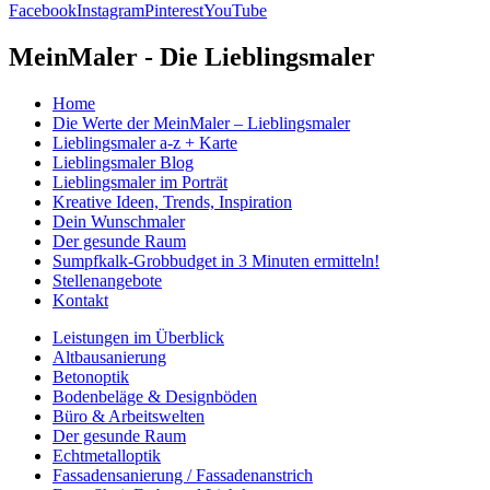
Facebook
Instagram
Pinterest
YouTube
MeinMaler - Die Lieblingsmaler
Home
Die Werte der MeinMaler – Lieblingsmaler
Lieblingsmaler a-z + Karte
Lieblingsmaler Blog
Lieblingsmaler im Porträt
Kreative Ideen, Trends, Inspiration
Dein Wunschmaler
Der gesunde Raum
Sumpfkalk-Grobbudget in 3 Minuten ermitteln!
Stellenangebote
Kontakt
Leistungen im Überblick
Altbausanierung
Betonoptik
Bodenbeläge & Designböden
Büro & Arbeitswelten
Der gesunde Raum
Echtmetalloptik
Fassadensanierung / Fassadenanstrich