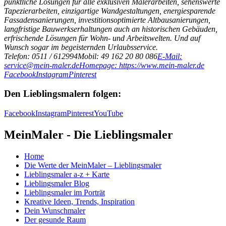
pünktliche Lösungen für alle exklusiven Malerarbeiten, sehenswerte
Tapezierarbeiten, einzigartige Wandgestaltungen, energiesparende
Fassadensanierungen, investitionsoptimierte Altbausanierungen,
langfristige Bauwerkserhaltungen auch an historischen Gebäuden,
erfrischende Lösungen für Wohn- und Arbeitswelten. Und auf
Wunsch sogar im begeisternden Urlaubsservice.
Telefon: 0511 / 612994
Mobil: 49 162 20 80 086
E-Mail:
service@mein-maler.de
Homepage: https://www.mein-maler.de
Facebook
Instagram
Pinterest
Den Lieblingsmalern folgen:
Facebook
Instagram
Pinterest
YouTube
MeinMaler - Die Lieblingsmaler
Home
Die Werte der MeinMaler – Lieblingsmaler
Lieblingsmaler a-z + Karte
Lieblingsmaler Blog
Lieblingsmaler im Porträt
Kreative Ideen, Trends, Inspiration
Dein Wunschmaler
Der gesunde Raum