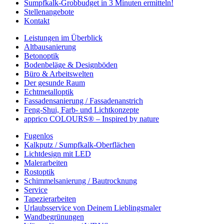
Sumpfkalk-Grobbudget in 3 Minuten ermitteln!
Stellenangebote
Kontakt
Leistungen im Überblick
Altbausanierung
Betonoptik
Bodenbeläge & Designböden
Büro & Arbeitswelten
Der gesunde Raum
Echtmetalloptik
Fassadensanierung / Fassadenanstrich
Feng-Shui, Farb- und Lichtkonzepte
apprico COLOURS® – Inspired by nature
Fugenlos
Kalkputz / Sumpfkalk-Oberflächen
Lichtdesign mit LED
Malerarbeiten
Rostoptik
Schimmelsanierung / Bautrocknung
Service
Tapezierarbeiten
Urlaubsservice von Deinem Lieblingsmaler
Wandbegrünungen