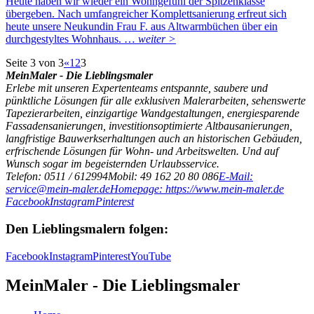
Heute haben wir wieder ein Wohngefühl der Spitzenklasse
übergeben. Nach umfangreicher Komplettsanierung erfreut sich
heute unsere Neukundin Frau F. aus Altwarmbüchen über ein
durchgestyltes Wohnhaus. …
weiter >
Seite 3 von 3
«
1
2
3
MeinMaler - Die Lieblingsmaler
Erlebe mit unseren Expertenteams entspannte, saubere und
pünktliche Lösungen für alle exklusiven Malerarbeiten, sehenswerte
Tapezierarbeiten, einzigartige Wandgestaltungen, energiesparende
Fassadensanierungen, investitionsoptimierte Altbausanierungen,
langfristige Bauwerkserhaltungen auch an historischen Gebäuden,
erfrischende Lösungen für Wohn- und Arbeitswelten. Und auf
Wunsch sogar im begeisternden Urlaubsservice.
Telefon: 0511 / 612994
Mobil: 49 162 20 80 086
E-Mail:
service@mein-maler.de
Homepage: https://www.mein-maler.de
Facebook
Instagram
Pinterest
Den Lieblingsmalern folgen:
Facebook
Instagram
Pinterest
YouTube
MeinMaler - Die Lieblingsmaler