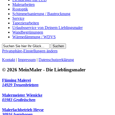
Malerarbeiten
Rostoptik
Schimmelsanierung / Bautrocknung
Service
Tapezierarbeiten
Urlaubsservice von Deinem Lieblingsmaler
Wandbegrünungen
Wärmedämmung / WDVS
Suchen
Privatsphäre-Einstellungen ändern
Kontakt
|
Impressum
|
Datenschutzerklärung
© 2026 MeinMaler - Die Lieblingsmaler
Fläming Malerei
14929 Treuenbrietzen
Malermeister Wienicke
01983 Großräschen
Malerfachbetrieb Heyse
30916 Isernhagen