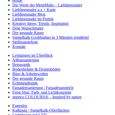
Home
Die Werte der MeinMaler – Lieblingsmaler
Lieblingsmaler a-z + Karte
Lieblingsmaler Blog
Lieblingsmaler im Porträt
Kreative Ideen, Trends, Inspiration
Dein Wunschmaler
Der gesunde Raum
Sumpfkalk-Grobbudget in 3 Minuten ermitteln!
Stellenangebote
Kontakt
Leistungen im Überblick
Altbausanierung
Betonoptik
Bodenbeläge & Designböden
Büro & Arbeitswelten
Der gesunde Raum
Echtmetalloptik
Fassadensanierung / Fassadenanstrich
Feng-Shui, Farb- und Lichtkonzepte
apprico COLOURS® – Inspired by nature
Fugenlos
Kalkputz / Sumpfkalk-Oberflächen
Lichtdesign mit LED