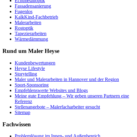
Echtmetalloptik
Fassadensanierung
Fugenlos
KalkKind-Fachbetrieb
Malerarbeiten
Rostoptik
Tapezierarbeiten
Wärmedämmung
Rund um Maler Heyse
Kundenbewertungen
Heyse Lifestyle
Storytelling
Maler und Malerarbeiten in Hannover und der Region
Sport-Sponsoring
Empfehlenswerte Websites und Blogs
Meine gute Empfehlung – Wir geben unseren Partnern eine
Referenz
Stellenangebote – Malerfacharbeiter gesucht
Sitemap
Fachwissen
Problemlösung im Innen- und Außenbereich