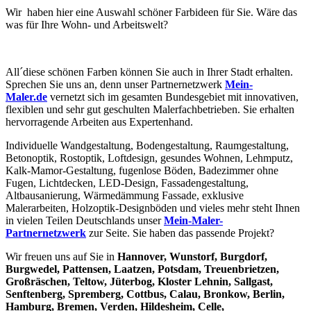
Wir haben hier eine Auswahl schöner Farbideen für Sie. Wäre das
was für Ihre Wohn- und Arbeitswelt?
All´diese schönen Farben können Sie auch in Ihrer Stadt erhalten.
Sprechen Sie uns an, denn unser Partnernetzwerk
Mein-
Maler.de
vernetzt sich im gesamten Bundesgebiet mit innovativen,
flexiblen und sehr gut geschulten Malerfachbetrieben. Sie erhalten
hervorragende Arbeiten aus Expertenhand.
Individuelle Wandgestaltung, Bodengestaltung, Raumgestaltung,
Betonoptik, Rostoptik, Loftdesign, gesundes Wohnen, Lehmputz,
Kalk-Mamor-Gestaltung, fugenlose Böden, Badezimmer ohne
Fugen, Lichtdecken, LED-Design, Fassadengestaltung,
Altbausanierung, Wärmedämmung Fassade, exklusive
Malerarbeiten, Holzoptik-Designböden und vieles mehr steht Ihnen
in vielen Teilen Deutschlands unser
Mein-Maler-
Partnernetzwerk
zur Seite. Sie haben das passende Projekt?
Wir freuen uns auf Sie in
Hannover, Wunstorf, Burgdorf,
Burgwedel, Pattensen, Laatzen, Potsdam, Treuenbrietzen,
Großräschen, Teltow, Jüterbog, Kloster Lehnin, Sallgast,
Senftenberg, Spremberg, Cottbus, Calau, Bronkow, Berlin,
Hamburg, Bremen, Verden, Hildesheim, Celle,