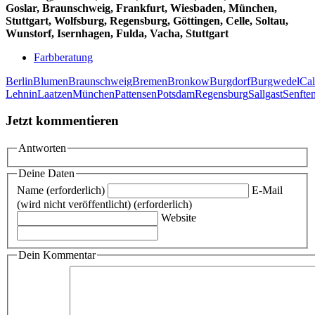
Goslar, Braunschweig, Frankfurt, Wiesbaden
, München,
Stuttgart, Wolfsburg, Regensburg, Göttingen, Celle, Soltau,
Wunstorf, Isernhagen, Fulda, Vacha, Stuttgart
Farbberatung
Berlin
Blumen
Braunschweig
Bremen
Bronkow
Burgdorf
Burgwedel
Ca
Lehnin
Laatzen
München
Pattensen
Potsdam
Regensburg
Sallgast
Senfte
Jetzt kommentieren
Antworten
Deine Daten
Name (erforderlich)
E-Mail
(wird nicht veröffentlicht) (erforderlich)
Website
Dein Kommentar