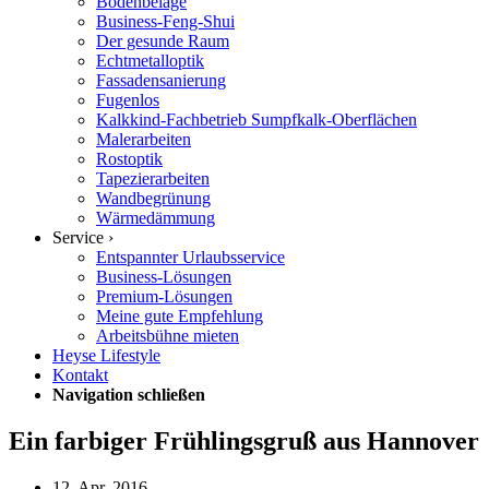
Bodenbeläge
Business-Feng-Shui
Der gesunde Raum
Echtmetalloptik
Fassadensanierung
Fugenlos
Kalkkind-Fachbetrieb Sumpfkalk-Oberflächen
Malerarbeiten
Rostoptik
Tapezierarbeiten
Wandbegrünung
Wärmedämmung
Service ›
Entspannter Urlaubsservice
Business-Lösungen
Premium-Lösungen
Meine gute Empfehlung
Arbeitsbühne mieten
Heyse Lifestyle
Kontakt
Navigation schließen
Ein farbiger Frühlingsgruß aus Hannover
12. Apr. 2016