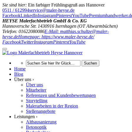
Sie sind hier:
Ein farbiger Frühlingsgruß aus Hannover
0511 / 612994
service@maler-heyse.de
Facebook
LinkedIn
Instagram
Pinterest
YouTube
Premiumhandwerker.d
HEYSE Malerfachbetrieb GmbH & Co. KG
Hannoversche Str. 14
30916
Isernhagen (OT Altwarmbüchen)
Telefon: 01622080086
E-Mail: matthias.schultze@maler-
heyse.de
Homepage: https://www.maler-heyse.de/
Facebook
Twitter
Instagram
Pinterest
YouTube
Suchen
Home
Blog
Über uns ›
Über uns
Mitarbeiter
Referenzen und Kundenbewertungen
Storytelling
Malerarbeiten in der Region
Stellenangebote
Leistungen ›
Altbausanierung
Betonoptik