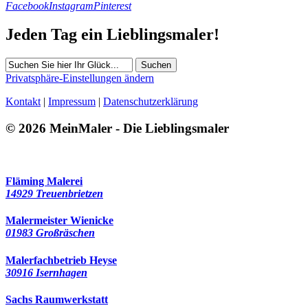
Facebook
Instagram
Pinterest
Jeden Tag ein Lieblingsmaler!
Suchen
Privatsphäre-Einstellungen ändern
Kontakt
|
Impressum
|
Datenschutzerklärung
© 2026 MeinMaler - Die Lieblingsmaler
120 Besucher seit Januar 2026
Fläming Malerei
14929 Treuenbrietzen
Malermeister Wienicke
01983 Großräschen
Malerfachbetrieb Heyse
30916 Isernhagen
Sachs Raumwerkstatt