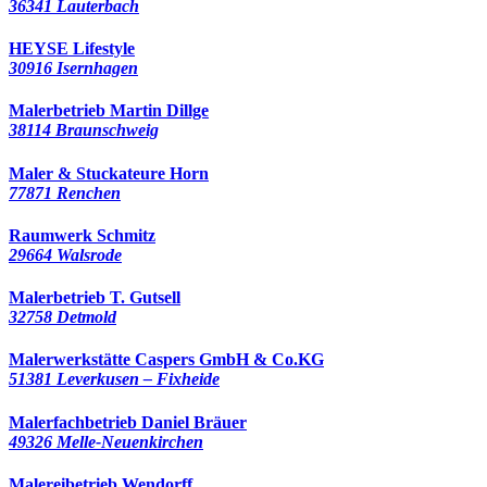
36341 Lauterbach
HEYSE Lifestyle
30916 Isernhagen
Malerbetrieb Martin Dillge
38114 Braunschweig
Maler & Stuckateure Horn
77871 Renchen
Raumwerk Schmitz
29664 Walsrode
Malerbetrieb T. Gutsell
32758 Detmold
Malerwerkstätte Caspers GmbH & Co.KG
51381 Leverkusen – Fixheide
Malerfachbetrieb Daniel Bräuer
49326 Melle-Neuenkirchen
Malereibetrieb Wendorff