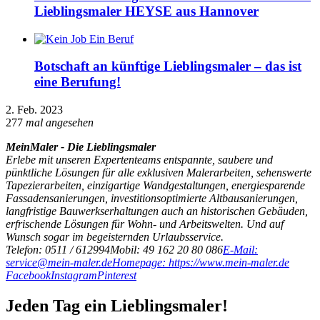
Lieblingsmaler HEYSE aus Hannover
Botschaft an künftige Lieblingsmaler – das ist
eine Berufung!
2. Feb. 2023
277
mal angesehen
MeinMaler - Die Lieblingsmaler
Erlebe mit unseren Expertenteams entspannte, saubere und
pünktliche Lösungen für alle exklusiven Malerarbeiten, sehenswerte
Tapezierarbeiten, einzigartige Wandgestaltungen, energiesparende
Fassadensanierungen, investitionsoptimierte Altbausanierungen,
langfristige Bauwerkserhaltungen auch an historischen Gebäuden,
erfrischende Lösungen für Wohn- und Arbeitswelten. Und auf
Wunsch sogar im begeisternden Urlaubsservice.
Telefon: 0511 / 612994
Mobil: 49 162 20 80 086
E-Mail:
service@mein-maler.de
Homepage: https://www.mein-maler.de
Facebook
Instagram
Pinterest
Jeden Tag ein Lieblingsmaler!