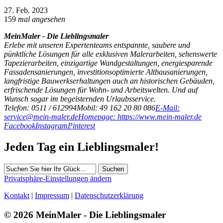
27. Feb. 2023
159
mal angesehen
MeinMaler - Die Lieblingsmaler
Erlebe mit unseren Expertenteams entspannte, saubere und
pünktliche Lösungen für alle exklusiven Malerarbeiten, sehenswerte
Tapezierarbeiten, einzigartige Wandgestaltungen, energiesparende
Fassadensanierungen, investitionsoptimierte Altbausanierungen,
langfristige Bauwerkserhaltungen auch an historischen Gebäuden,
erfrischende Lösungen für Wohn- und Arbeitswelten. Und auf
Wunsch sogar im begeisternden Urlaubsservice.
Telefon: 0511 / 612994
Mobil: 49 162 20 80 086
E-Mail:
service@mein-maler.de
Homepage: https://www.mein-maler.de
Facebook
Instagram
Pinterest
Jeden Tag ein Lieblingsmaler!
Suchen
Privatsphäre-Einstellungen ändern
Kontakt
|
Impressum
|
Datenschutzerklärung
© 2026 MeinMaler - Die Lieblingsmaler