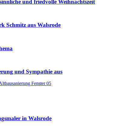
innliche und friedvolle Weihnachtszeit
rk Schmitz aus Walsrode
 Thema
terung und Sympathie aus
gsmaler in Walsrode