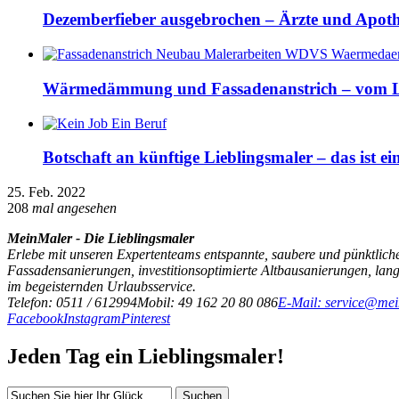
Dezemberfieber ausgebrochen – Ärzte und Apothek
Wärmedämmung und Fassadenanstrich – vom L
Botschaft an künftige Lieblingsmaler – das ist e
25. Feb. 2022
208
mal angesehen
MeinMaler - Die Lieblingsmaler
Erlebe mit unseren Expertenteams entspannte, saubere und pünktliche
Fassadensanierungen, investitionsoptimierte Altbausanierungen, la
im begeisternden Urlaubsservice.
Telefon: 0511 / 612994
Mobil: 49 162 20 80 086
E-Mail: service@mei
Facebook
Instagram
Pinterest
Jeden Tag ein Lieblingsmaler!
Suchen