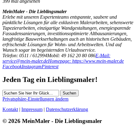
399
mal angesehen
MeinMaler - Die Lieblingsmaler
Erlebe mit unseren Expertenteams entspannte, saubere und
pünktliche Lösungen für alle exklusiven Malerarbeiten, sehenswerte
Tapezierarbeiten, einzigartige Wandgestaltungen, energiesparende
Fassadensanierungen, investitionsoptimierte Altbausanierungen,
langfristige Bauwerkserhaltungen auch an historischen Gebäuden,
erfrischende Lösungen für Wohn- und Arbeitswelten. Und auf
Wunsch sogar im begeisternden Urlaubsservice.
Telefon: 0511 / 612994
Mobil: 49 162 20 80 086
E-Mail:
service@mein-maler.de
Homepage: https://www.mein-maler.de
Facebook
Instagram
Pinterest
Jeden Tag ein Lieblingsmaler!
Suchen
Privatsphäre-Einstellungen ändern
Kontakt
|
Impressum
|
Datenschutzerklärung
© 2026 MeinMaler - Die Lieblingsmaler
399 Besucher seit August 2021