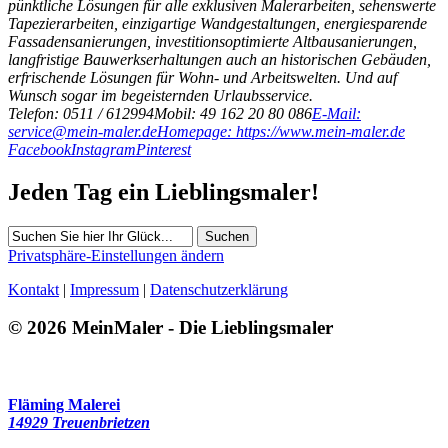
pünktliche Lösungen für alle exklusiven Malerarbeiten, sehenswerte
Tapezierarbeiten, einzigartige Wandgestaltungen, energiesparende
Fassadensanierungen, investitionsoptimierte Altbausanierungen,
langfristige Bauwerkserhaltungen auch an historischen Gebäuden,
erfrischende Lösungen für Wohn- und Arbeitswelten. Und auf
Wunsch sogar im begeisternden Urlaubsservice.
Telefon: 0511 / 612994
Mobil: 49 162 20 80 086
E-Mail:
service@mein-maler.de
Homepage: https://www.mein-maler.de
Facebook
Instagram
Pinterest
Jeden Tag ein Lieblingsmaler!
Suchen
Privatsphäre-Einstellungen ändern
Kontakt
|
Impressum
|
Datenschutzerklärung
© 2026 MeinMaler - Die Lieblingsmaler
407 Besucher seit August 2017
Fläming Malerei
14929 Treuenbrietzen