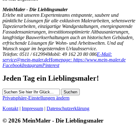
MeinMaler - Die Lieblingsmaler
Erlebe mit unseren Expertenteams entspannte, saubere und
pünktliche Lösungen für alle exklusiven Malerarbeiten, sehenswerte
Tapezierarbeiten, einzigartige Wandgestaltungen, energiesparende
Fassadensanierungen, investitionsoptimierte Altbausanierungen,
langfristige Bauwerkserhaltungen auch an historischen Gebäuden,
erfrischende Lösungen für Wohn- und Arbeitswelten. Und auf
Wunsch sogar im begeisternden Urlaubsservice.
Telefon: 0511 / 612994
Mobil: 49 162 20 80 086
E-Mail:
service@mein-maler.de
Homepage: https://www.mein-maler.de
Facebook
Instagram
Pinterest
Jeden Tag ein Lieblingsmaler!
Suchen
Privatsphäre-Einstellungen ändern
Kontakt
|
Impressum
|
Datenschutzerklärung
© 2026 MeinMaler - Die Lieblingsmaler
93 Besucher seit Dezember 2024