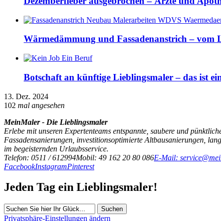
Dezemberfieber ausgebrochen – Ärzte und Apothek
Wärmedämmung und Fassadenanstrich – vom L
Botschaft an künftige Lieblingsmaler – das ist e
13. Dez. 2024
102
mal angesehen
MeinMaler - Die Lieblingsmaler
Erlebe mit unseren Expertenteams entspannte, saubere und pünktliche
Fassadensanierungen, investitionsoptimierte Altbausanierungen, la
im begeisternden Urlaubsservice.
Telefon: 0511 / 612994
Mobil: 49 162 20 80 086
E-Mail: service@mei
Facebook
Instagram
Pinterest
Jeden Tag ein Lieblingsmaler!
Suchen
Privatsphäre-Einstellungen ändern