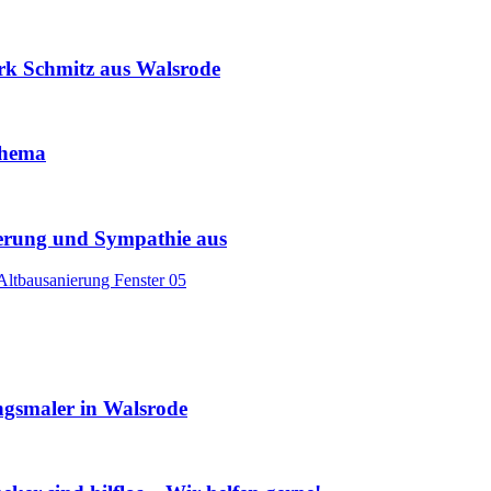
rk Schmitz aus Walsrode
 Thema
terung und Sympathie aus
gsmaler in Walsrode