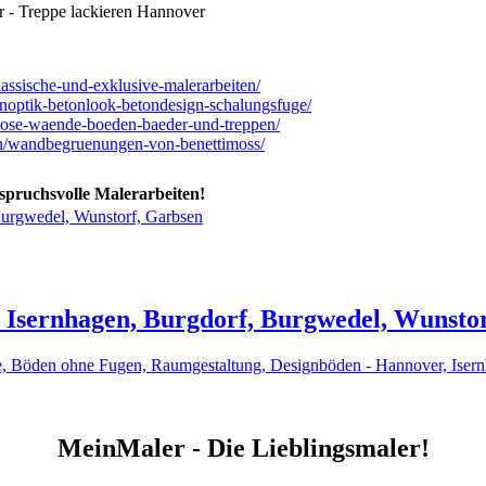
lassische-und-exklusive-malerarbeiten/
onoptik-betonlook-betondesign-schalungsfuge/
nlose-waende-boeden-baeder-und-treppen/
en/wandbegruenungen-von-benettimoss/
spruchsvolle Malerarbeiten!
Burgwedel, Wunstorf, Garbsen
Isernhagen, Burgdorf, Burgwedel, Wunstor
de, Böden ohne Fugen, Raumgestaltung, Designböden - Hannover, Iser
MeinMaler - Die Lieblingsmaler!