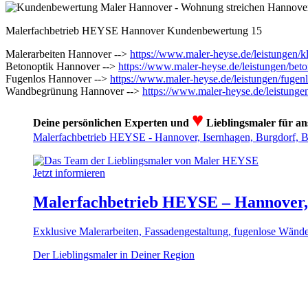
Malerfachbetrieb HEYSE Hannover Kundenbewertung 15
Malerarbeiten Hannover -->
https://www.maler-heyse.de/leistungen/k
Betonoptik Hannover -->
https://www.maler-heyse.de/leistungen/bet
Fugenlos Hannover -->
https://www.maler-heyse.de/leistungen/fuge
Wandbegrünung Hannover -->
https://www.maler-heyse.de/leistung
♥
Deine persönlichen Experten und
Lieblingsmaler für an
Malerfachbetrieb HEYSE - Hannover, Isernhagen, Burgdorf, 
Jetzt informieren
Malerfachbetrieb HEYSE – Hannover, 
Exklusive Malerarbeiten, Fassadengestaltung, fugenlose Wän
Der Lieblingsmaler in Deiner Region