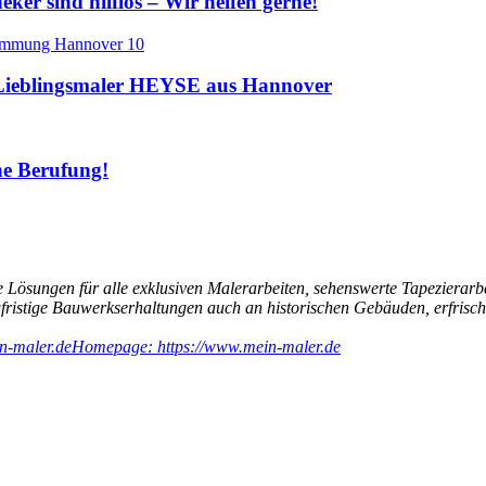
er sind hilflos – Wir helfen gerne!
ieblingsmaler HEYSE aus Hannover
ine Berufung!
 Lösungen für alle exklusiven Malerarbeiten, sehenswerte Tapezierarb
ngfristige Bauwerkserhaltungen auch an historischen Gebäuden, erfri
n-maler.de
Homepage: https://www.mein-maler.de